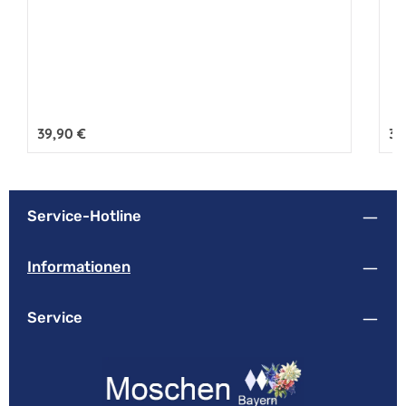
Regulärer Preis:
39,90 €
Reg
34
Service-Hotline
Informationen
Service