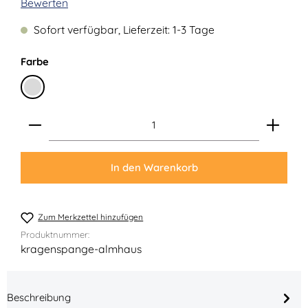
Durchschnittliche Bewertung von 0 von 5 Sternen
Bewerten
Sofort verfügbar, Lieferzeit: 1-3 Tage
auswählen
Farbe
Silber
Produkt Anzahl: Gib den gewünschten Wert ein ode
In den Warenkorb
Zum Merkzettel hinzufügen
Produktnummer:
kragenspange-almhaus
Beschreibung