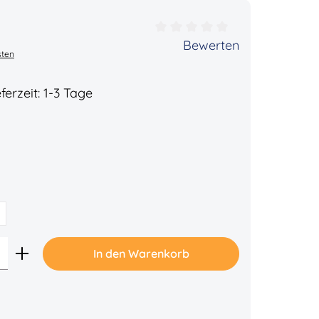
ertung von 0 von 5 Sternen
Bewerten
sten
ferzeit: 1-3 Tage
Gib den gewünschten Wert ein oder benu
In den Warenkorb