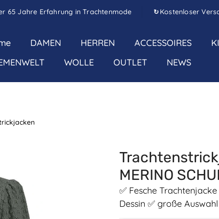
er 65 Jahre Erfahrung in Trachtenmode
Kostenloser Vers
↻
me
DAMEN
HERREN
ACCESSOIRES
K
EMENWELT
WOLLE
OUTLET
NEWS
trickjacken
Trachtenstric
MERINO SCHU
✅ Fesche Trachtenjacke 
Dessin ✅ große Auswahl