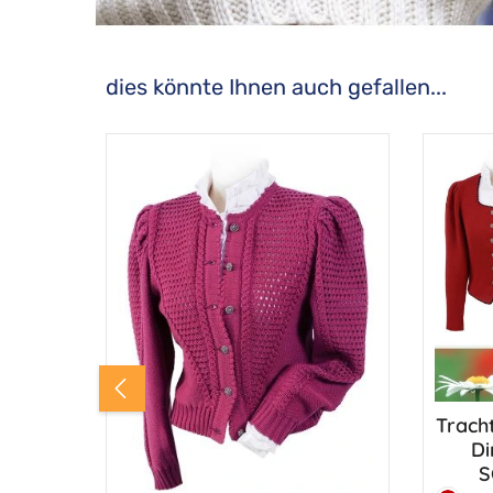
dies könnte Ihnen auch gefallen...
Produktgalerie überspringen
Trach
Di
S