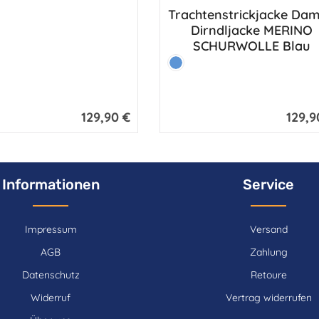
ot
Trachtenstrickjacke Da
Dirndljacke MERINO
SCHURWOLLE Blau
Farbe:
Bayrischblau
129,90 €
129,9
Regulärer Preis:
Reguläre
Informationen
Service
Impressum
Versand
AGB
Zahlung
Datenschutz
Retoure
Widerruf
Vertrag widerrufen