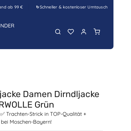
and ab 99 €
Schneller & kostenloser Umtausch
↻
INDER
Warenkorb enth
kjacke Damen Dirndljacke
RWOLLE Grün
✅ Trachten-Strick in TOP-Qualität +
 bei Moschen-Bayern!