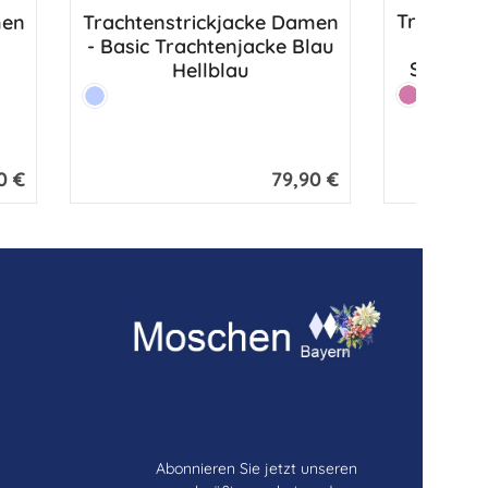
Trachten
men
Trachtenstrickjacke Damen
Dirnd
- Basic Trachtenjacke Blau
SCHURWO
Hellblau
Farbe:
Farbe:
Erika
Hellblau
0 €
79,90 €
r Preis:
Regulärer Preis:
Abonnieren Sie jetzt unseren