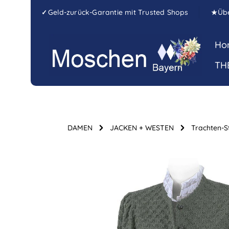
Zum Hauptinhalt springen
Zur Hauptnavigation springen
Geld-zurück-Garantie mit Trusted Shops
Üb
✓
★
Ho
TH
DAMEN
JACKEN + WESTEN
Trachten-S
Bildergalerie überspringen