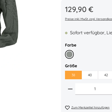
Regulärer Preis:
129,90 €
Durchschnittliche Bew
Preise inkl. MwSt. zzgl. Versandko
Sofort verfügbar, Lie
auswählen
Farbe
Distel
auswählen
Größe
38
40
42
Produkt Anzahl: 
Zum Merkzettel hinzufügen