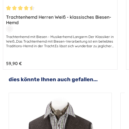
Durchschnittliche Bewertung von 4.5 von 5 Sternen
Trachtenhemd Herren Weiß - klassisches Biesen-
Hemd
Farbe:
Weiß
Trachtenhemd mit Biesen - Musikerhemd Langarm Der Klassiker in
Weiß...Das Trachtenhemd mit Biesen-Verarbeitung ist ein beliebtes
Traditions-Hemd in der Tracht.Es lässt sich wunderbar zu jeglicher
Tracht kombinieren.Ob zur Lederhose oder zum festlichen
Trachten-Outfit getragen...mit diesem Hemd liegen Sie stilvoll
immer richtig. Der hochwertige Stoff ist in edler Natur-Qualität
Regulärer Preis:
59,90 €
bietet einen angenehmen Tragekomfort.
Produktgalerie überspringen
dies könnte Ihnen auch gefallen...