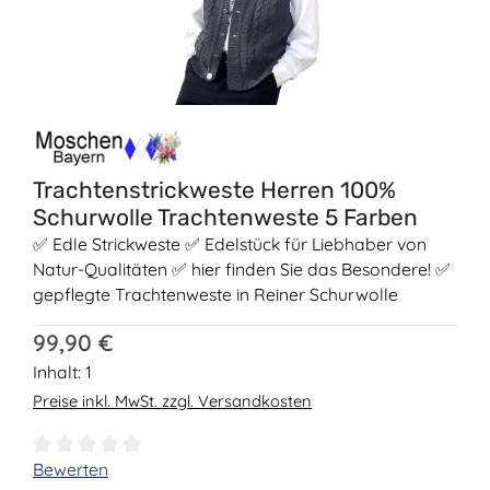
Trachtenstrickweste Herren 100%
Schurwolle Trachtenweste 5 Farben
✅ Edle Strickweste ✅ Edelstück für Liebhaber von
Natur-Qualitäten ✅ hier finden Sie das Besondere! ✅
gepflegte Trachtenweste in Reiner Schurwolle
Regulärer Preis:
99,90 €
Inhalt:
1
Preise inkl. MwSt. zzgl. Versandkosten
Durchschnittliche Bewertung von 0 von 5 Sternen
Bewerten