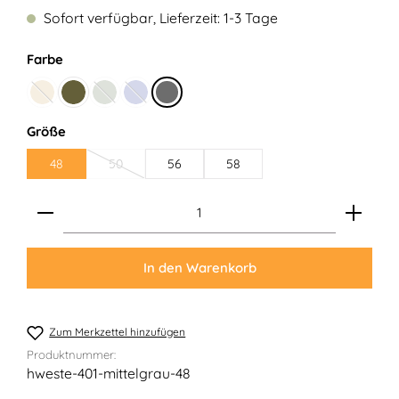
Sofort verfügbar, Lieferzeit: 1-3 Tage
auswählen
Farbe
Camel
Dunkeloliv
Lodengrün
Marine
Mittelgrau
(Diese Option ist zurzeit nicht verfügbar.)
(Diese Option ist zurzeit nicht verfügbar.)
(Diese Option ist zurzeit nicht verfügbar.)
auswählen
Größe
48
50
56
58
(Diese Option ist zurzeit nicht verfügbar.)
Produkt Anzahl: Gib den gewünschten Wert ein ode
In den Warenkorb
Zum Merkzettel hinzufügen
Produktnummer:
hweste-401-mittelgrau-48