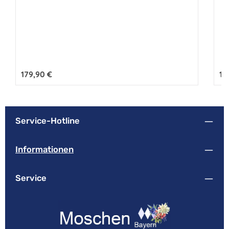
Regulärer Preis:
179,90 €
Reg
16
Service-Hotline
Informationen
Service