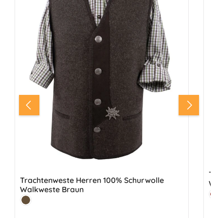
Tr
Trachtenweste Herren 100% Schurwolle
Wa
Walkweste Braun
Fa
W
Farbe:
Dunkelbraun