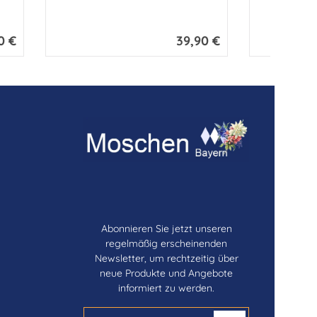
0 €
39,90 €
er Preis:
Regulärer Preis:
Abonnieren Sie jetzt unseren
regelmäßig erscheinenden
Newsletter, um rechtzeitig über
neue Produkte und Angebote
informiert zu werden.
E-Mail-Adresse*