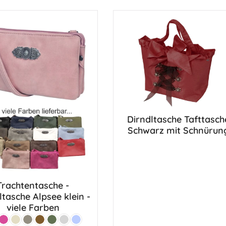
lienischen "Fiocco Twill" -so
eser Trachtenschal nicht nur
 Premium-Qualität, sondern auch
nzigartige Dessin. Das schöne
leiht ihm eine wundervoll
me und weiche Textur, die Sie
ag über begleitet und für ein
Tragegefühl sorgt. Lassen Sie
Vielseitigkeit dieses Schals
nd entdecken Sie unzählige
, ihn in Ihre Outfits zu
Abmessungen: Länge 180 cm -
Farben: Rot/Violett + Blau/Oliv
Dirndltasche Tafttasch
Schwarz mit Schnürun
Trachtentasche -
ltasche Alpsee klein -
viele Farben
sa
Pink
Beige
Stein
Rehbraun
Lodengrün
Hellgrau
Hellblau