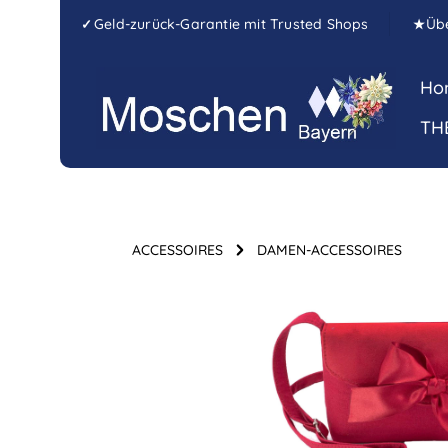
Zum Hauptinhalt springen
Zur Hauptnavigation springen
Geld-zurück-Garantie mit Trusted Shops
Üb
✓
★
Ho
TH
ACCESSOIRES
DAMEN-ACCESSOIRES
Bildergalerie überspringen