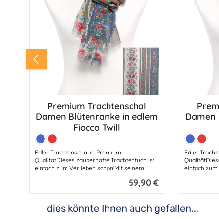
Premium Trachtenschal
Prem
Produkt Anzahl: Gib den gewünsc
Produ
Damen Blütenranke in edlem
Damen B
Fiocco Twill
Farbe:
Farbe:
Blau
Rot
Blau
Rot
Edler Trachtenschal in Premium-
Edler Tracht
QualitätDieses zauberhafte Trachtentuch ist
QualitätDies
einfach zum Verlieben schön!Mit seinem
einfach zum 
atemberaubenden Design ist es der perfekte
atemberaube
59,90 €
Regulärer Preis:
feminine Begleiter für ein edles Trachten-
feminine Beg
Styling.Egal ob zum Dirndl, zur Lederhose
Styling.Egal
oder zu anderen traditionellen Outfits -
oder zu ander
dies könnte Ihnen auch gefallen...
dieser hochwertige Schal verleiht jedem Look
dieser hochw
Produktgalerie überspringen
das gewisse Etwas.Hergestellt aus duftig
das gewisse 