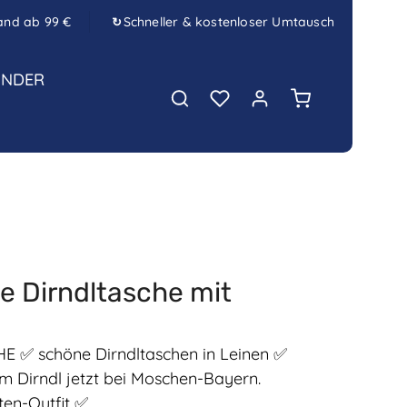
and ab 99 €
Schneller & kostenloser Umtausch
↻
INDER
Warenkorb enth
e Dirndltasche mit
 ✅ schöne Dirndltaschen in Leinen ✅
 Dirndl jetzt bei Moschen-Bayern.
en-Outfit ✅