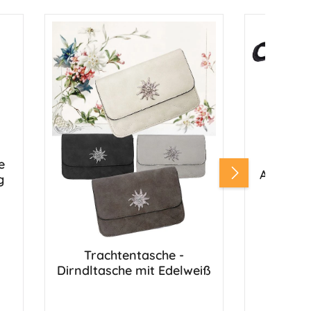
Elements
Dirndlt
e
Alpin-M
g
Trachtentasche -
Dirndltasche mit Edelweiß