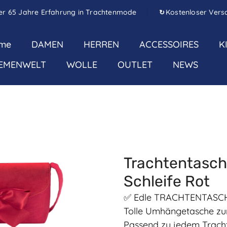
er 65 Jahre Erfahrung in Trachtenmode
Kostenloser Vers
↻
me
DAMEN
HERREN
ACCESSOIRES
K
EMENWELT
WOLLE
OUTLET
NEWS
Trachtentasch
Schleife Rot
✅ Edle TRACHTENTASCHE
Tolle Umhängetasche zum
Passend zu jedem Tracht