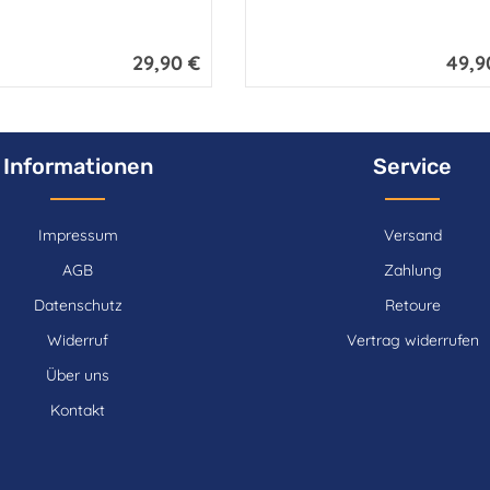
29,90 €
49,9
Regulärer Preis:
Regulär
Informationen
Service
Impressum
Versand
AGB
Zahlung
Datenschutz
Retoure
Widerruf
Vertrag widerrufen
Über uns
Kontakt