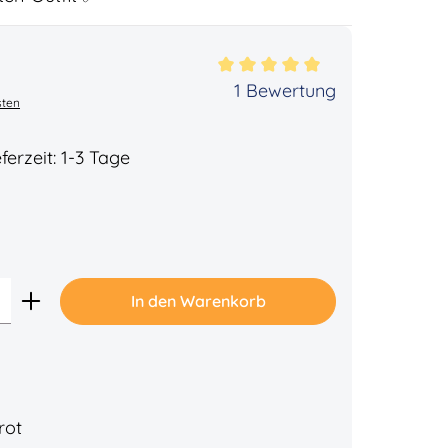
ertung von 5 von 5 Sternen
1 Bewertung
sten
ferzeit: 1-3 Tage
lblau
Gib den gewünschten Wert ein oder benu
In den Warenkorb
rot