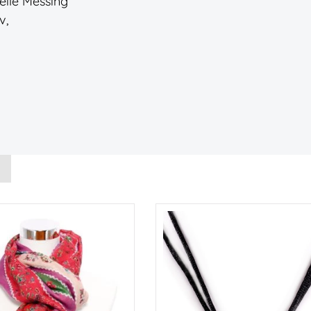
teile Messing
v,