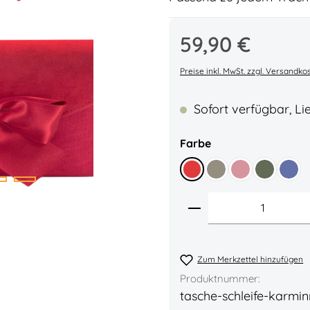
Regulärer Preis:
59,90 €
Durchschnittliche Bew
Preise inkl. MwSt. zzgl. Versandko
Sofort verfügbar, Lie
auswählen
Farbe
Rot
Stein
Altrosa
Oliv
Mitte
Produkt Anzahl: 
Zum Merkzettel hinzufügen
Produktnummer:
tasche-schleife-karmin