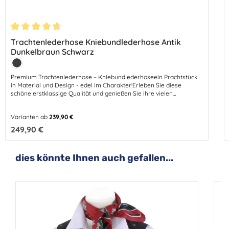
Durchschnittliche Bewertung von 4.71 von 5 Sternen
Trachtenlederhose Kniebundlederhose Antik
Dunkelbraun Schwarz
Farbe:
Antik
Premium Trachtenlederhose – Kniebundlederhoseein Prachtstück
in Material und Design - edel im Charakter!Erleben Sie diese
schöne erstklassige Qualität und genießen Sie ihre vielen
Vorzüge.Da weiß man einfach, was man hat.Eine perfekte
Passform, aufwendige Verarbeitung, ausgewählte Lederqualität
Varianten ab
239,90 €
und all die kleinen Details, die dem Kenner verraten, dass es sich
bei diesen Lederhosen um etwas ganz Besonderes, etwas
Regulärer Preis:
249,90 €
Einzigartiges handelt - und das alles zum vernünftigen, fairen
Preis.Für die Bestellung der richtigen Größe beachten Sie bitte,dass
man für eine Trachtenlederhose eine Größe größer benötigt.
Produktgalerie überspringen
dies könnte Ihnen auch gefallen...