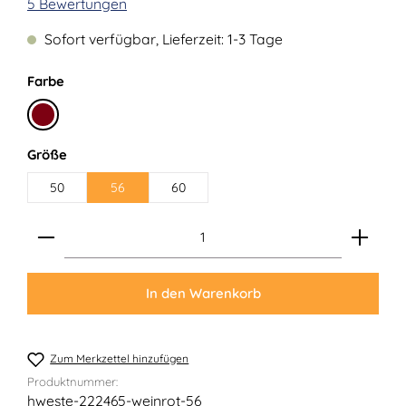
Durchschnittliche Bewertung von 4.8 von 5 Sternen
5 Bewertungen
Sofort verfügbar, Lieferzeit: 1-3 Tage
auswählen
Farbe
Bordeaux
auswählen
Größe
50
56
60
Produkt Anzahl: Gib den gewünschten Wert ein ode
In den Warenkorb
Zum Merkzettel hinzufügen
Produktnummer:
hweste-222465-weinrot-56