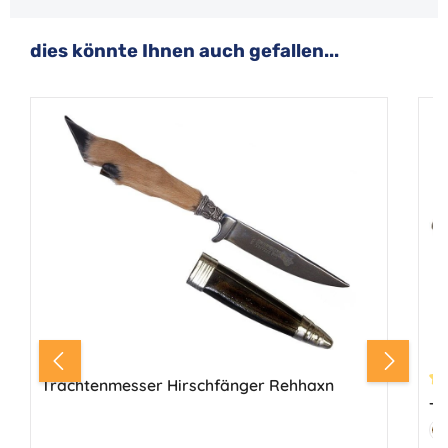
Produktgalerie überspringen
dies könnte Ihnen auch gefallen...
Trachtenmesser Hirschfänger Rehhaxn
Du
Tr
Fa
R