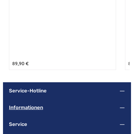
Regulärer Preis:
89,90 €
Reg
89
Service-Hotline
Informationen
Service