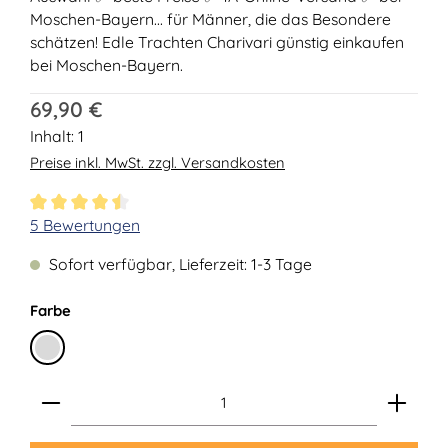
Moschen-Bayern... für Männer, die das Besondere
schätzen! Edle Trachten Charivari günstig einkaufen
bei Moschen-Bayern.
Regulärer Preis:
69,90 €
Inhalt:
1
Preise inkl. MwSt. zzgl. Versandkosten
Durchschnittliche Bewertung von 4.4 von 5 Sternen
5 Bewertungen
Sofort verfügbar, Lieferzeit: 1-3 Tage
auswählen
Farbe
Silber
Produkt Anzahl: Gib den gewünschten Wert ein ode