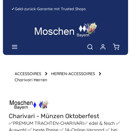
Zum Hauptinhalt springen
✓
Geld-zurück-Garantie mit Trusted Shops
Warenk
ACCESSOIRES
HERREN-ACCESSOIRES
Charivari Herren
Bildergalerie überspringen
Charivari - Münzen Oktoberfest
✅PREMIUM TRACHTEN-CHARIVARI✅ edel & fesch ✅
Auswahl ✅ beste Preise ✅ 1A-Online-Versand ✅ bei