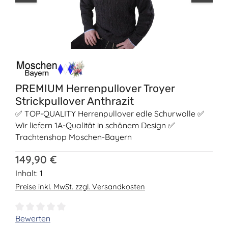
PREMIUM Herrenpullover Troyer
Strickpullover Anthrazit
✅ TOP-QUALITY Herrenpullover edle Schurwolle ✅
Wir liefern 1A-Qualität in schönem Design ✅
Trachtenshop Moschen-Bayern
Regulärer Preis:
149,90 €
Inhalt:
1
Preise inkl. MwSt. zzgl. Versandkosten
Durchschnittliche Bewertung von 0 von 5 Sternen
Bewerten