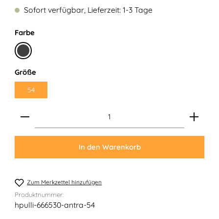
Sofort verfügbar, Lieferzeit: 1-3 Tage
auswählen
Farbe
Anthrazit
auswählen
Größe
54
Produkt Anzahl: Gib den gewünschten Wert ein ode
In den Warenkorb
Zum Merkzettel hinzufügen
Produktnummer:
hpulli-666530-antra-54