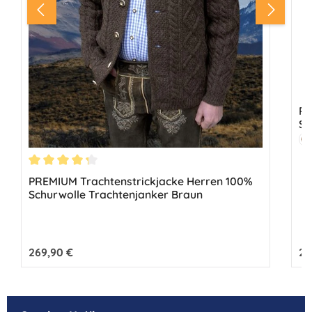
PR
Sc
Fa
H
Durchschnittliche Bewertung von 4.33 von 5 Sternen
PREMIUM Trachtenstrickjacke Herren 100%
Schurwolle Trachtenjanker Braun
Regulärer Preis:
269,90 €
Reg
26