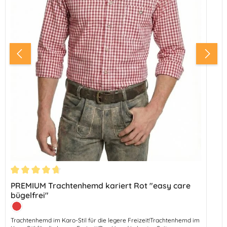
Durchschnittliche Bewertung von 4.67 von 5 Sternen
PREMIUM Trachtenhemd kariert Rot "easy care
bügelfrei"
Farbe:
Rot
Trachtenhemd im Karo-Stil für die legere Freizeit!Trachtenhemd im