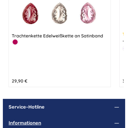
Trachtenkette Edelweißkette an Satinband
Du
Farbe:
Tr
Karminrot
Fa
F
Regulärer Preis:
29,90 €
Reg
34
Service-Hotline
Informationen