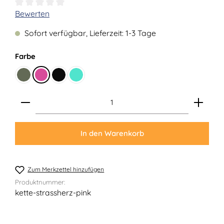
Durchschnittliche Bewertung von 0 von 5 Sternen
Bewerten
Sofort verfügbar, Lieferzeit: 1-3 Tage
auswählen
Farbe
Oliv
Pink
Schwarz
Türkis
Produkt Anzahl: Gib den gewünschten Wert ein ode
In den Warenkorb
Zum Merkzettel hinzufügen
Produktnummer:
kette-strassherz-pink