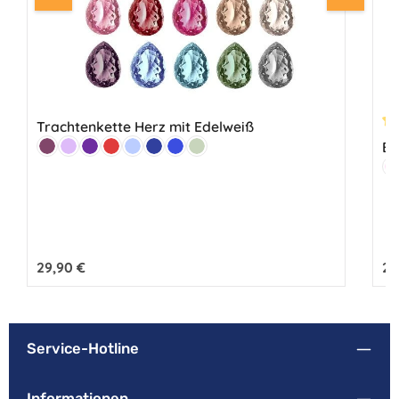
Trachtenkette Herz mit Edelweiß
Du
Farbe:
Ed
Beere
Flieder
Lila
Rot
Hellblau
Marine
Royalblau
Lindgrün
Fa
H
Regulärer Preis:
29,90 €
Reg
24
Service-Hotline
Informationen