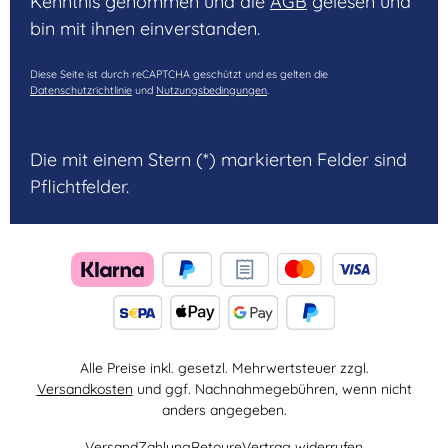
Kenntnis genommen und die
AGB
gelesen und
bin mit ihnen einverstanden.
Diese Seite ist durch reCAPTCHA geschützt und es gelten die
Datenschutzrichtlinie
und
Nutzungsbedingungen
.
Die mit einem Stern (*) markierten Felder sind
Pflichtfelder.
Alle Preise inkl. gesetzl. Mehrwertsteuer zzgl.
Versandkosten
und ggf. Nachnahmegebühren, wenn nicht
anders angegeben.
Versand
Zahlung
Retoure
Vertrag widerrufen