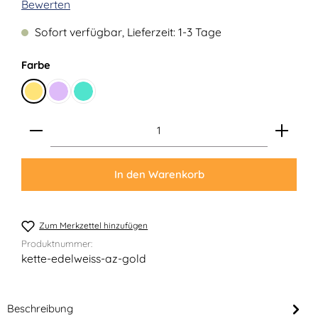
Durchschnittliche Bewertung von 0 von 5 Sternen
Bewerten
Sofort verfügbar, Lieferzeit: 1-3 Tage
auswählen
Farbe
Gold
Flieder
Türkis
Produkt Anzahl: Gib den gewünschten Wert ein ode
In den Warenkorb
Zum Merkzettel hinzufügen
Produktnummer:
kette-edelweiss-az-gold
Beschreibung