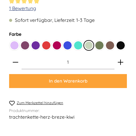
Durchschnittliche Bewertung von 5 von 5 Sternen
1 Bewertung
Sofort verfügbar, Lieferzeit: 1-3 Tage
auswählen
Farbe
Flieder
Beere
Lila
Rot
Karminrot
Royalblau
Türkis
Lindgrün
Moosgrün
Braun
Schwar
Produkt Anzahl: Gib den gewünschten Wert ein ode
In den Warenkorb
Zum Merkzettel hinzufügen
Produktnummer:
trachtenkette-herz-breze-kiwi