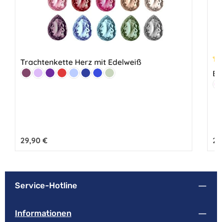
Trachtenkette Herz mit Edelweiß
Du
Farbe:
Ed
Beere
Flieder
Lila
Rot
Hellblau
Marine
Royalblau
Lindgrün
Fa
H
Regulärer Preis:
29,90 €
Reg
24
Service-Hotline
Informationen