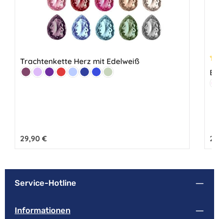
Trachtenkette Herz mit Edelweiß
Du
Farbe:
Ed
Beere
Flieder
Lila
Rot
Hellblau
Marine
Royalblau
Lindgrün
Fa
H
Regulärer Preis:
29,90 €
Reg
24
Service-Hotline
Informationen