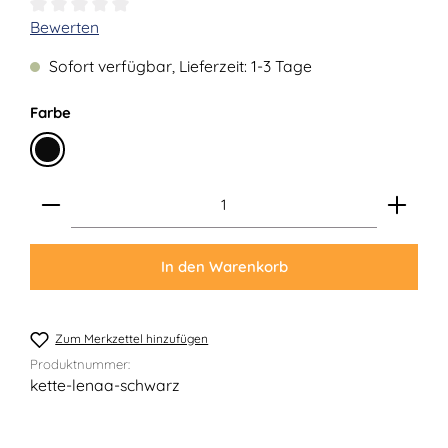
Durchschnittliche Bewertung von 0 von 5 Sternen
Bewerten
Sofort verfügbar, Lieferzeit: 1-3 Tage
auswählen
Farbe
Schwarz
Produkt Anzahl: Gib den gewünschten Wert ein ode
In den Warenkorb
Zum Merkzettel hinzufügen
Produktnummer:
kette-lenaa-schwarz