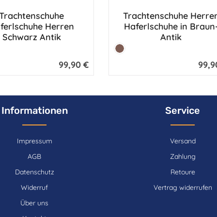
Trachtenschuhe
Trachtenschuhe Herre
dukt Anzahl: Gib den gewünschten Wert e
Produkt Anzahl: G
ferlschuhe Herren
Haferlschuhe in Braun
Schwarz Antik
Antik
Farbe:
z
Braun
99,90 €
99,9
Regulärer Preis:
Regulär
Informationen
Service
Impressum
Versand
AGB
Zahlung
Datenschutz
Retoure
Widerruf
Vertrag widerrufen
Über uns