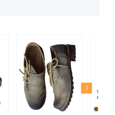
Trachte
Herren 
Farbe:
Rehbraun