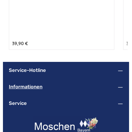
Regulärer Preis:
39,90 €
Reg
34
Service-Hotline
Informationen
Service