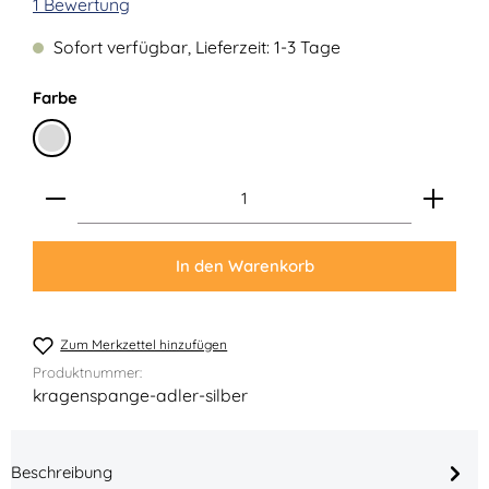
Durchschnittliche Bewertung von 5 von 5 Sternen
1 Bewertung
Sofort verfügbar, Lieferzeit: 1-3 Tage
auswählen
Farbe
Silber
Produkt Anzahl: Gib den gewünschten Wert ein ode
In den Warenkorb
Zum Merkzettel hinzufügen
Produktnummer:
kragenspange-adler-silber
Beschreibung