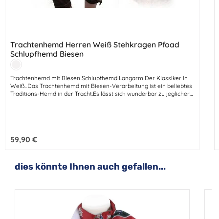
Trachtenhemd Herren Weiß Stehkragen Pfoad
Schlupfhemd Biesen
Farbe:
Weiß
Trachtenhemd mit Biesen Schlupfhemd Langarm Der Klassiker in
Weiß...Das Trachtenhemd mit Biesen-Verarbeitung ist ein beliebtes
Traditions-Hemd in der Tracht.Es lässt sich wunderbar zu jeglicher
Tracht kombinieren.Ob zur Lederhose oder zum festlichen
Trachten-Outfit getragen...mit diesem Hemd liegen Sie stilvoll
immer richtig. Der hochwertige Stoff ist in edler Natur-Qualität
bietet einen angenehmen Tragekomfort.
Regulärer Preis:
59,90 €
Produktgalerie überspringen
dies könnte Ihnen auch gefallen...