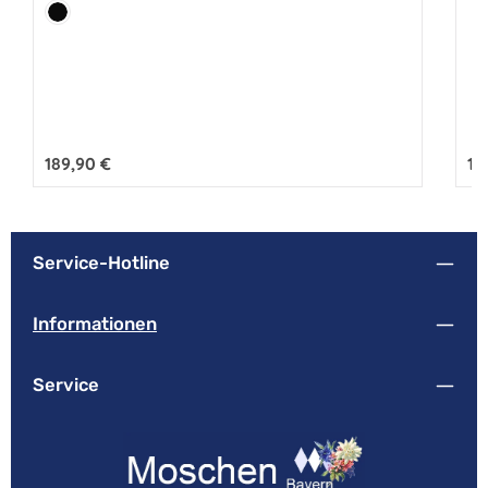
Farbe:
Schwarz
Regulärer Preis:
189,90 €
Reg
18
Service-Hotline
Informationen
Service