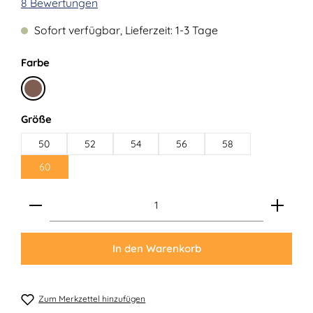
Durchschnittliche Bewertung von 4.13 von 5 Sternen
8 Bewertungen
Sofort verfügbar, Lieferzeit: 1-3 Tage
auswählen
Farbe
Braun
auswählen
Größe
50
52
54
56
58
60
Produkt Anzahl: Gib den gewünschten Wert ein ode
In den Warenkorb
Zum Merkzettel hinzufügen