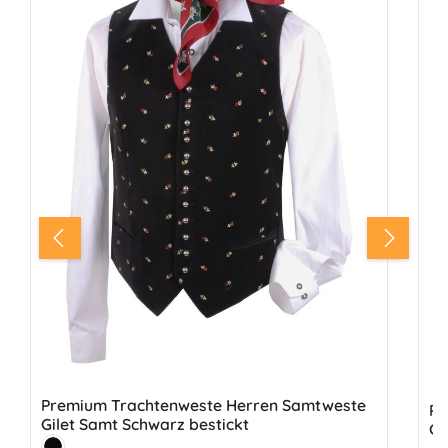
Premium Trachtenweste Herren Samtweste
PR
Gilet Samt Schwarz bestickt
Gi
Farbe: