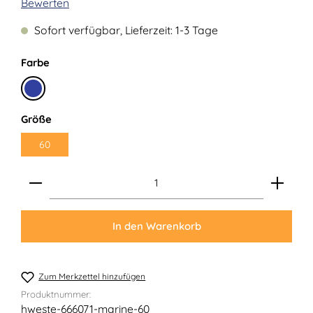
Durchschnittliche Bewertung von 0 von 5 Sternen
Bewerten
Sofort verfügbar, Lieferzeit: 1-3 Tage
auswählen
Farbe
Marine
auswählen
Größe
60
Produkt Anzahl: Gib den gewünschten Wert ein ode
In den Warenkorb
Zum Merkzettel hinzufügen
Produktnummer:
hweste-666071-marine-60