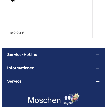
Schwarz
Regulärer Preis:
189,90 €
Reg
18
Service-Hotline
Informationen
Service