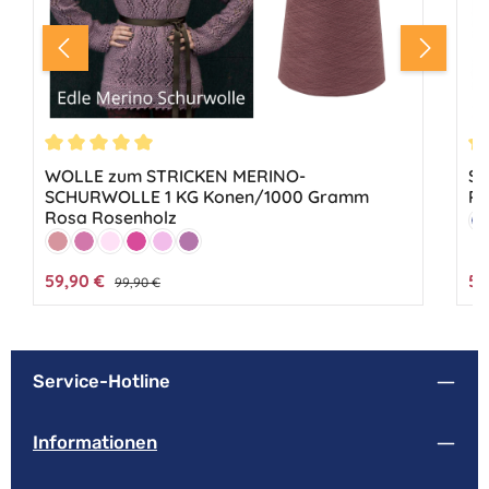
Du
Durchschnittliche Bewertung von 5 von 5 Sternen
ST
WOLLE zum STRICKEN MERINO-
PR
SCHURWOLLE 1 KG Konen/1000 Gramm
Rosa Rosenholz
Fa
M
Farbe:
Altrosa
Erika
Hellrosa
Pink
Rosa
Rosenholz
Verkaufspreis:
59,90 €
Ver
59
Regulärer Preis:
99,90 €
Service-Hotline
Informationen