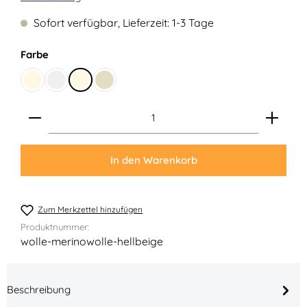
Sofort verfügbar, Lieferzeit: 1-3 Tage
auswählen
Farbe
Creme
Leinen
Natur-Meliert
Beige
Produkt Anzahl: Gib den gewünschten Wert ein ode
In den Warenkorb
Zum Merkzettel hinzufügen
Produktnummer:
wolle-merinowolle-hellbeige
Beschreibung