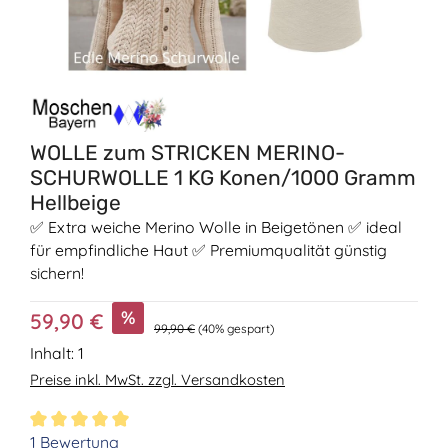
WOLLE zum STRICKEN MERINO-
SCHURWOLLE 1 KG Konen/1000 Gramm
Hellbeige
✅ Extra weiche Merino Wolle in Beigetönen ✅ ideal
für empfindliche Haut ✅ Premiumqualität günstig
sichern!
Verkaufspreis:
%
59,90 €
Regulärer Preis:
99,90 €
(40% gespart)
Inhalt:
1
Preise inkl. MwSt. zzgl. Versandkosten
Durchschnittliche Bewertung von 5 von 5 Sternen
1 Bewertung