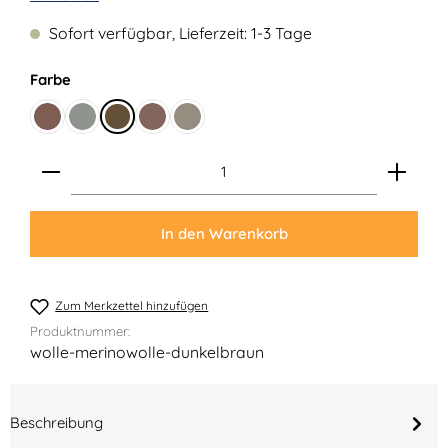
Sofort verfügbar, Lieferzeit: 1-3 Tage
auswählen
Farbe
Braun
Distel
Dunkelbraun
Mittelbraun
Stein
Produkt Anzahl: Gib den gewünschten Wert ein ode
In den Warenkorb
Zum Merkzettel hinzufügen
Produktnummer:
wolle-merinowolle-dunkelbraun
Beschreibung