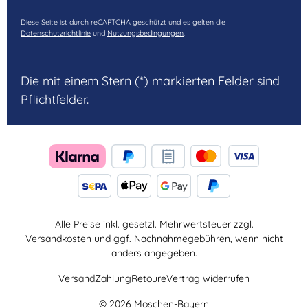
Diese Seite ist durch reCAPTCHA geschützt und es gelten die
Datenschutzrichtlinie
und
Nutzungsbedingungen
.
Die mit einem Stern (*) markierten Felder sind
Pflichtfelder.
Alle Preise inkl. gesetzl. Mehrwertsteuer zzgl.
Versandkosten
und ggf. Nachnahmegebühren, wenn nicht
anders angegeben.
Versand
Zahlung
Retoure
Vertrag widerrufen
© 2026 Moschen-Bayern