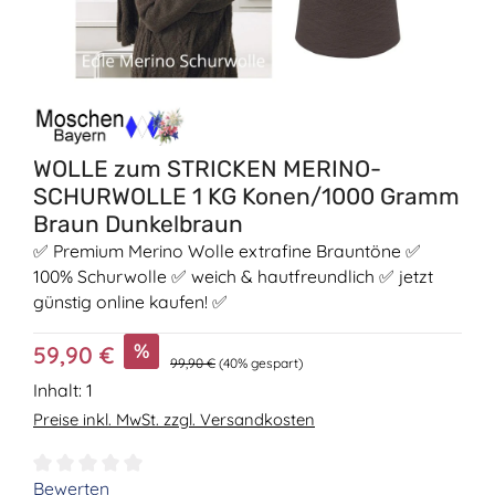
WOLLE zum STRICKEN MERINO-
SCHURWOLLE 1 KG Konen/1000 Gramm
Braun Dunkelbraun
✅ Premium Merino Wolle extrafine Brauntöne ✅
100% Schurwolle ✅ weich & hautfreundlich ✅ jetzt
günstig online kaufen! ✅
Verkaufspreis:
%
59,90 €
Regulärer Preis:
99,90 €
(40% gespart)
Inhalt:
1
Preise inkl. MwSt. zzgl. Versandkosten
Durchschnittliche Bewertung von 0 von 5 Sternen
Bewerten