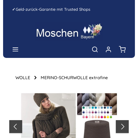
Zum Hauptinhalt springen
✓
Geld-zurück-Garantie mit Trusted Shops
Warenk
WOLLE
MERINO-SCHURWOLLE extrafine
Bildergalerie überspringen