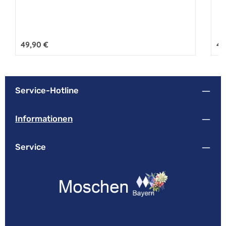
Regulärer Preis:
49,90 €
Reg
49
Service-Hotline
Informationen
Service