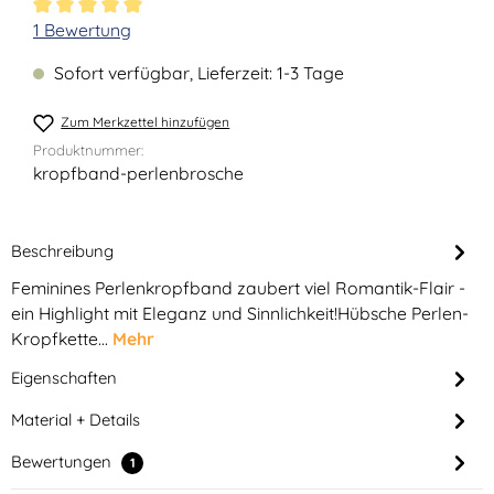
Durchschnittliche Bewertung von 5 von 5 Sternen
1 Bewertung
Sofort verfügbar, Lieferzeit: 1-3 Tage
Zum Merkzettel hinzufügen
Produktnummer:
kropfband-perlenbrosche
Beschreibung
Feminines Perlenkropfband zaubert viel Romantik-Flair -
ein Highlight mit Eleganz und Sinnlichkeit!Hübsche Perlen-
Kropfkette…
Mehr
Eigenschaften
Material + Details
Bewertungen
1