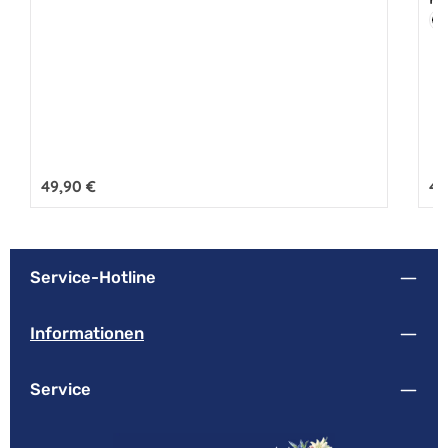
Fa
S
Regulärer Preis:
49,90 €
Reg
49
Service-Hotline
Informationen
Service