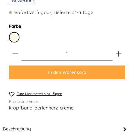
Durchschnittliche Bewertung von 5 von 5 Sternen
1 Bewertung
Sofort verfügbar, Lieferzeit: 1-3 Tage
auswählen
Farbe
Creme
Produkt Anzahl: Gib den gewünschten Wert ein ode
In den Warenkorb
Zum Merkzettel hinzufügen
Produktnummer:
kropfband-perlenherz-creme
Beschreibung