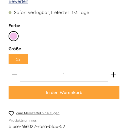
Durchschnittliche Bewertung von 0 von 5 Sternen
Bewerten
Sofort verfügbar, Lieferzeit: 1-3 Tage
auswählen
Farbe
Rosa
auswählen
Größe
52
Produkt Anzahl: Gib den gewünschten Wert ein ode
In den Warenkorb
Zum Merkzettel hinzufügen
Produktnummer:
bluse-666022-rosa-blau-52