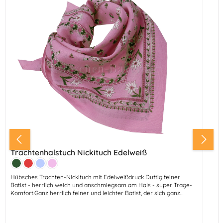
Trachtenhalstuch Nickituch Edelweiß
Farbe:
Tanne
Rot
Hellblau
Rosa
Hübsches Trachten-Nickituch mit Edelweißdruck Duftig feiner
Batist - herrlich weich und anschmiegsam am Hals - super Trage-
Komfort.Ganz herrlich feiner und leichter Batist, der sich ganz
wunderbar trägt.Abmessungen: 53 cm - Breite 53 cmMaterial: 100%
BaumwolleFarben: Rot-Grün - Rosa - Hellblau - Tanne-Rot -
Mittelblau - Weiß