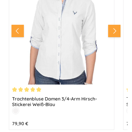
Durchschnittliche Bewertung von 5 von 5 Sternen
Du
Trachtenbluse Damen 3/4-Arm Hirsch-
Tr
Stickerei Weiß-Blau
St
Farbe:
Fa
Weiß
W
Regulärer Preis:
79,90 €
Reg
79