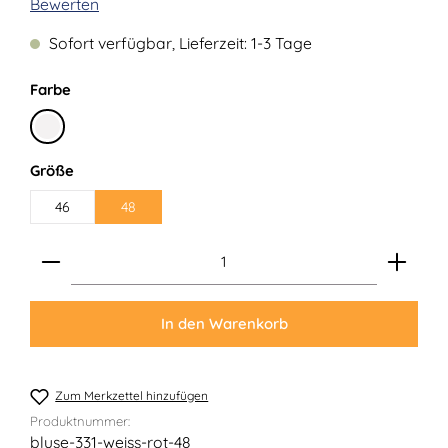
Durchschnittliche Bewertung von 0 von 5 Sternen
Bewerten
Sofort verfügbar, Lieferzeit: 1-3 Tage
auswählen
Farbe
Weiß
auswählen
Größe
46
48
Produkt Anzahl: Gib den gewünschten Wert ein ode
In den Warenkorb
Zum Merkzettel hinzufügen
Produktnummer:
bluse-331-weiss-rot-48