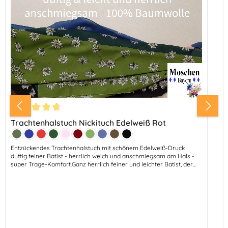
Durchschnittliche Bewertung von 4.64 von 5 Sternen
Trachtenhalstuch Nickituch Edelweiß Rot
Farbe:
Lodengrün
Marine
Rot
Tanne
Hellrosa
Bordeaux
Apfel
Mittelblau
Dunkelbraun
Schwarz
Entzückendes Trachtenhalstuch mit schönem Edelweiß-Druck
duftig feiner Batist - herrlich weich und anschmiegsam am Hals -
super Trage-Komfort.Ganz herrlich feiner und leichter Batist, der
sich ganz wunderbar trägt. Abmessungen: 53 cm - Breite 53
cmMaterial: 100% BaumwolleFarben: Apfelgrün - Jeansblau -
Bordeauxe-Weinrot -Dunkelbraun - Schwarz - Kirschrot - Hellrosa
-