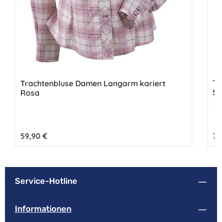
Tr
Trachtenbluse Damen Langarm kariert
St
Rosa
Fa
C
Regulärer Preis:
59,90 €
Reg
79
Service-Hotline
Informationen