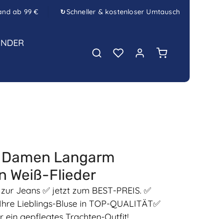
and ab 99 €
Schneller & kostenloser Umtausch
↻
INDER
Warenkorb enth
e Damen Langarm
 Weiß-Flieder
zur Jeans ✅ jetzt zum BEST-PREIS. ✅
zt Ihre Lieblings-Bluse in TOP-QUALITÄT✅
r ein gepflegtes Trachten-Outfit!