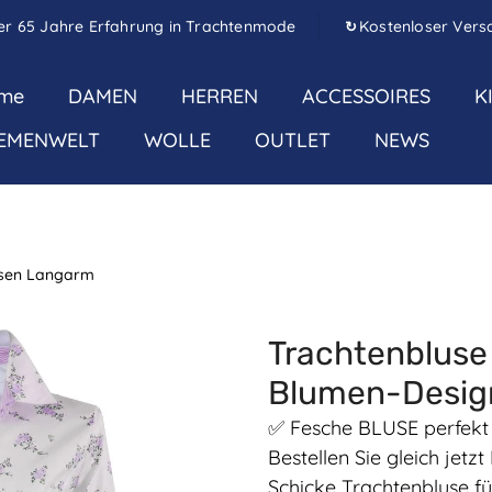
er 65 Jahre Erfahrung in Trachtenmode
Kostenloser Vers
↻
me
DAMEN
HERREN
ACCESSOIRES
K
EMENWELT
WOLLE
OUTLET
NEWS
usen Langarm
Trachtenblus
Blumen-Design
✅ Fesche BLUSE perfekt 
Bestellen Sie gleich jet
Schicke Trachtenbluse fü