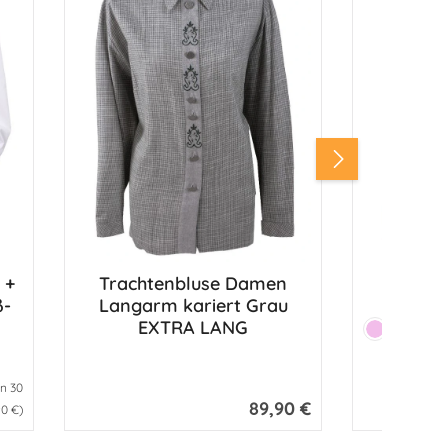
Schwarz/SilbergrauFlieder - Flieder/Beere
 +
Trachtenbluse Damen
Tracht
Produk
Langarm kariert Grau
Langar
EXTRA LANG
Farbe:
Rosa
en 30
89,90 €
Regulärer Preis:
90 €)