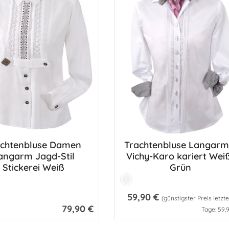
achtenbluse Damen
Trachtenbluse Langarm
angarm Jagd-Stil
Vichy-Karo kariert Weiß-
Stickerei Weiß
Grün
Farbe:
Weiß
59,90 €
Regulärer Preis:
(günstigster Preis letzt
79,90 €
Regulärer Preis:
Tage: 59,