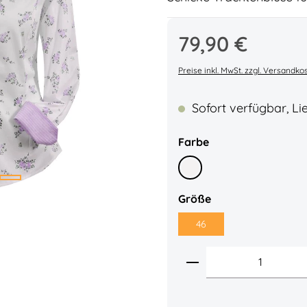
Regulärer Preis:
79,90 €
Durchschnittliche Bew
Preise inkl. MwSt. zzgl. Versandko
Sofort verfügbar, Lie
auswählen
Farbe
Weiß
auswählen
Größe
46
Produkt Anzahl: 