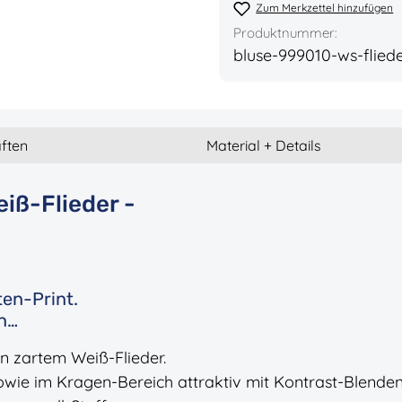
Zum Merkzettel hinzufügen
Produktnummer:
bluse-999010-ws-flied
ften
Material + Details
iß-Flieder -
en-Print.
ön…
in zartem Weiß-Flieder.
owie im Kragen-Bereich attraktiv mit Kontrast-Blenden