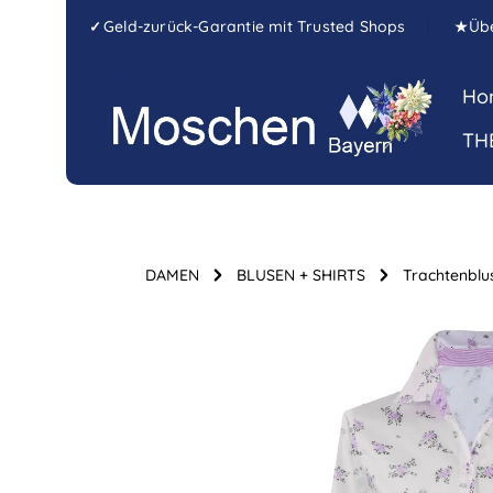
Zum Hauptinhalt springen
Zur Hauptnavigation springen
Geld-zurück-Garantie mit Trusted Shops
Üb
✓
★
Ho
TH
DAMEN
BLUSEN + SHIRTS
Trachtenbl
Bildergalerie überspringen