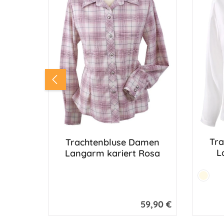
Tr
Trachtenbluse Damen
L
Langarm kariert Rosa
Farbe:
Creme
59,90 €
Regulärer Preis: