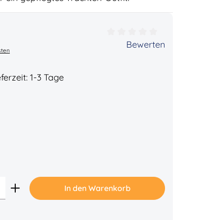
ertung von 0 von 5 Sternen
Bewerten
sten
ferzeit: 1-3 Tage
Gib den gewünschten Wert ein oder benu
In den Warenkorb