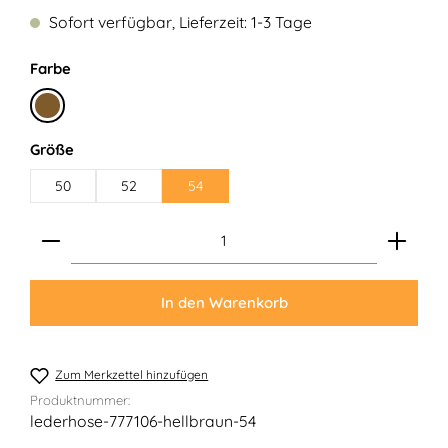
Sofort verfügbar, Lieferzeit: 1-3 Tage
auswählen
Farbe
Rehbraun
auswählen
Größe
50
52
54
Produkt Anzahl: Gib den gewünschten Wert ein ode
In den Warenkorb
Zum Merkzettel hinzufügen
Produktnummer:
lederhose-777106-hellbraun-54