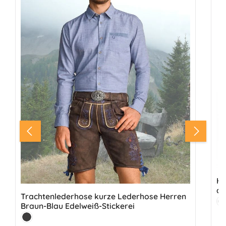
He
au
Trachtenlederhose kurze Lederhose Herren
Fa
Braun-Blau Edelweiß-Stickerei
H
Farbe:
Antik