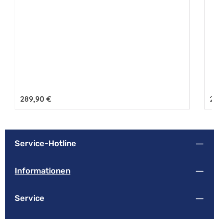
Regulärer Preis:
289,90 €
Reg
25
Service-Hotline
Informationen
Service