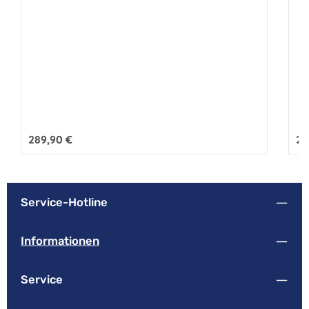
Regulärer Preis:
289,90 €
Reg
25
Service-Hotline
Informationen
Service