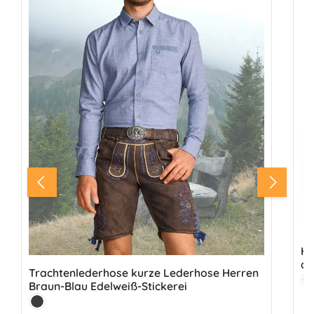
He
au
Trachtenlederhose kurze Lederhose Herren
Fa
Braun-Blau Edelweiß-Stickerei
H
Farbe:
Antik