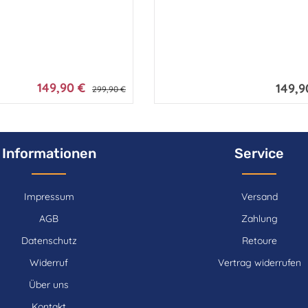
149,90 €
149,9
Verkaufspreis:
Regulärer Preis:
Reguläre
299,90 €
Informationen
Service
Impressum
Versand
AGB
Zahlung
Datenschutz
Retoure
Widerruf
Vertrag widerrufen
Über uns
Kontakt