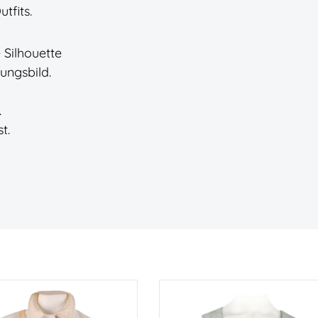
tfits.
 Silhouette
nungsbild.
.
t.