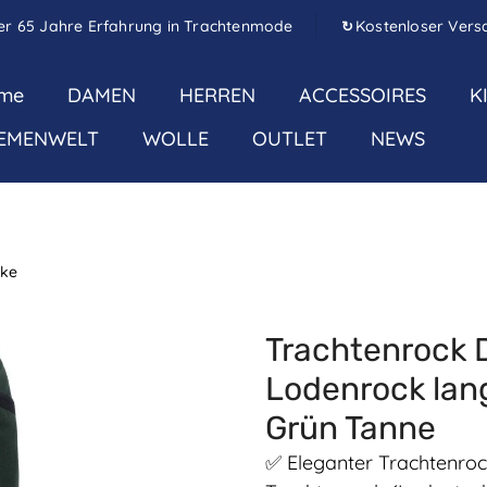
er 65 Jahre Erfahrung in Trachtenmode
Kostenloser Vers
↻
me
DAMEN
HERREN
ACCESSOIRES
K
EMENWELT
WOLLE
OUTLET
NEWS
cke
Trachtenrock 
Lodenrock lan
Grün Tanne
✅ Eleganter Trachtenroc