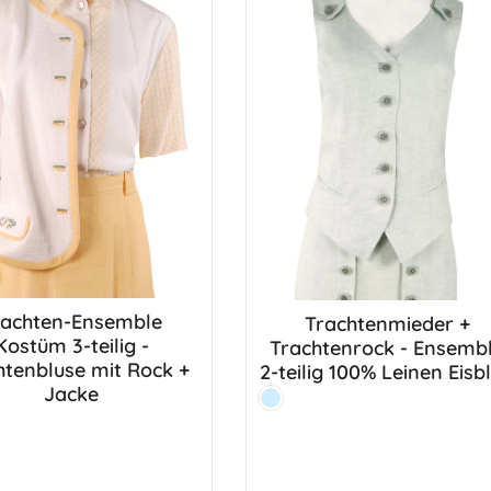
rachten-Ensemble
Trachtenmieder +
Kostüm 3-teilig -
Trachtenrock - Ensemble
htenbluse mit Rock +
2-teilig 100% Leinen Eisb
Jacke
Farbe:
Eisblau