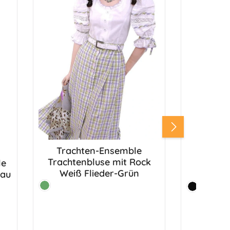
Trachten-Ensemble
Trach
Produkt Anzahl: Gib den gewünsc
Produk
Trachtenbluse mit Rock
Marlene
Weiß Flieder-Grün
lau
Roc
Farbe:
Farbe:
Grün
Schwarz