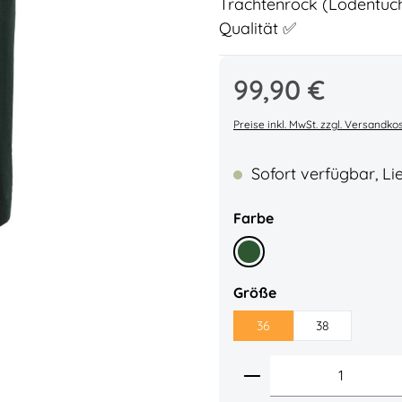
Trachtenrock (Lodentuch
Qualität ✅
Regulärer Preis:
99,90 €
Durchschnittliche Bew
Preise inkl. MwSt. zzgl. Versandko
Sofort verfügbar, Lie
auswählen
Farbe
Tanne
auswählen
Größe
36
38
Produkt Anzahl: 