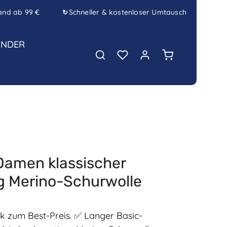
and ab 99 €
Schneller & kostenloser Umtausch
↻
INDER
Warenkorb enth
Damen klassischer
g Merino-Schurwolle
k zum Best-Preis. ✅ Langer Basic-