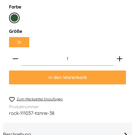
auswählen
Farbe
Tanne
auswählen
Größe
38
Produkt Anzahl: Gib den gewünschten Wert ein ode
In den Warenkorb
Zum Merkzettel hinzufügen
Produktnummer:
rock-111037-tanne-38
Beschreibung