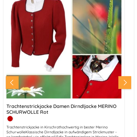
Trachtenstrickjacke Damen Dirndljacke MERINO
SCHURWOLLE Rot
Farbe:
Kirschrot
Trachtenstrickjacke in Kirschrothochwertig in bester Merino
SchurwolleKlassische Dirndljacke in aufwändigem Strickmuster -
so komfortabel wie effektvoll.Edle Trachtenjacken in Merino-Wolle -