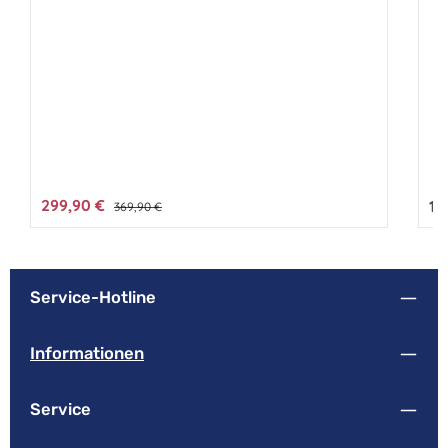
Verkaufspreis:
299,90 €
Regulärer Preis:
Reg
14
369,90 €
Service-Hotline
Informationen
Service