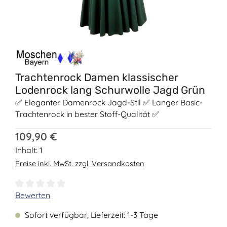
Trachtenrock Damen klassischer
Lodenrock lang Schurwolle Jagd Grün
✅ Eleganter Damenrock Jagd-Stil ✅ Langer Basic-
Trachtenrock in bester Stoff-Qualität ✅
Regulärer Preis:
109,90 €
Inhalt:
1
Preise inkl. MwSt. zzgl. Versandkosten
Durchschnittliche Bewertung von 0 von 5 Sternen
Bewerten
Sofort verfügbar, Lieferzeit: 1-3 Tage