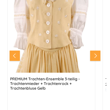
PREMIUM Trachten-Ensemble 3-teilig -
Tra
Trachtenmieder + Trachtenrock +
2-
Trachtenbluse Gelb
Fa
E