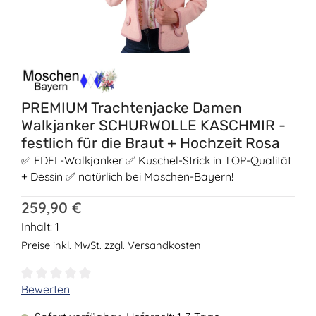
PREMIUM Trachtenjacke Damen
Walkjanker SCHURWOLLE KASCHMIR -
festlich für die Braut + Hochzeit Rosa
✅ EDEL-Walkjanker ✅ Kuschel-Strick in TOP-Qualität
+ Dessin ✅ natürlich bei Moschen-Bayern!
Regulärer Preis:
259,90 €
Inhalt:
1
Preise inkl. MwSt. zzgl. Versandkosten
Durchschnittliche Bewertung von 0 von 5 Sternen
Bewerten