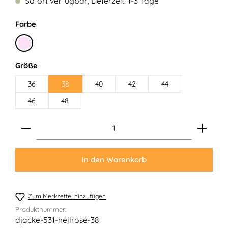
Sofort verfügbar, Lieferzeit: 1-3 Tage
auswählen
Farbe
Hellrosa
auswählen
Größe
36
38
40
42
44
46
48
Produkt Anzahl: Gib den gewünschten Wert ein ode
In den Warenkorb
Zum Merkzettel hinzufügen
Produktnummer:
djacke-531-hellrose-38