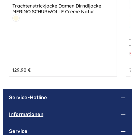
Trachtenstrickjacke Damen Dirndljacke
MERINO SCHURWOLLE Creme Natur
Farbe:
Creme
Tr
Tr
Fa
K
Regulärer Preis:
129,90 €
Reg
79
Service-Hotline
Informationen
Service