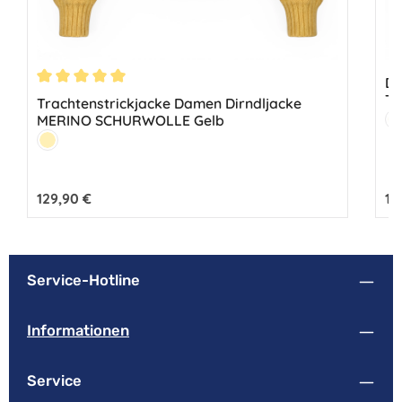
Di
Durchschnittliche Bewertung von 5 von 5 Sternen
Tr
Trachtenstrickjacke Damen Dirndljacke
Fa
MERINO SCHURWOLLE Gelb
N
Farbe:
Gelb
Regulärer Preis:
129,90 €
Reg
16
Service-Hotline
Informationen
Service