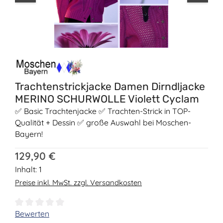
Trachtenstrickjacke Damen Dirndljacke
MERINO SCHURWOLLE Violett Cyclam
✅ Basic Trachtenjacke ✅ Trachten-Strick in TOP-
Qualität + Dessin ✅ große Auswahl bei Moschen-
Bayern!
Regulärer Preis:
129,90 €
Inhalt:
1
Preise inkl. MwSt. zzgl. Versandkosten
Durchschnittliche Bewertung von 0 von 5 Sternen
Bewerten