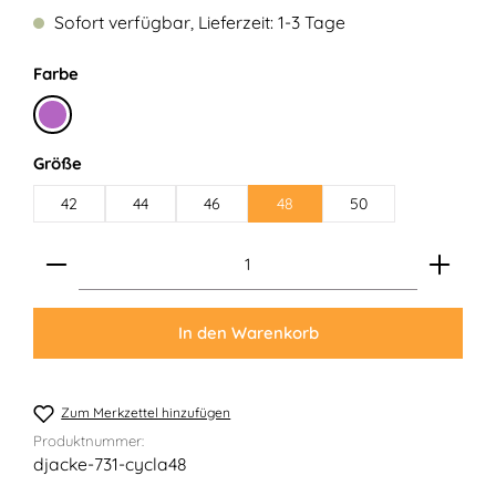
Sofort verfügbar, Lieferzeit: 1-3 Tage
auswählen
Farbe
Cyclam
auswählen
Größe
42
44
46
48
50
Produkt Anzahl: Gib den gewünschten Wert ein ode
In den Warenkorb
Zum Merkzettel hinzufügen
Produktnummer:
djacke-731-cycla48