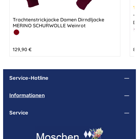
Du
Tr
Trachtenstrickjacke Damen Dirndljacke
Di
MERINO SCHURWOLLE Weinrot
Fa
Farbe:
B
Bordeaux
Regulärer Preis:
129,90 €
Reg
89
Service-Hotline
Informationen
Service