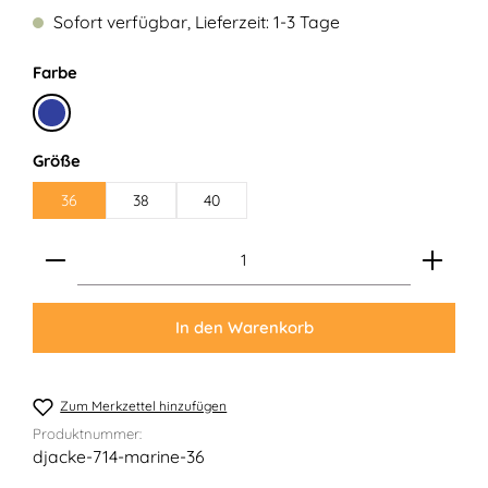
Sofort verfügbar, Lieferzeit: 1-3 Tage
auswählen
Farbe
Marine
auswählen
Größe
36
38
40
Produkt Anzahl: Gib den gewünschten Wert ein ode
In den Warenkorb
Zum Merkzettel hinzufügen
Produktnummer:
djacke-714-marine-36