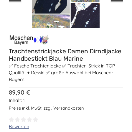
Trachtenstrickjacke Damen Dirndljacke
Handbestickt Blau Marine
✅ Fesche Trachtenjacke ✅ Trachten-Strick in TOP-
Qualität + Dessin ✅ große Auswahl bei Moschen-
Bayern!
Regulärer Preis:
89,90 €
Inhalt:
1
Preise inkl. MwSt. zzgl. Versandkosten
Durchschnittliche Bewertung von 0 von 5 Sternen
Bewerten