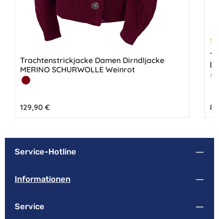
Du
Tr
Trachtenstrickjacke Damen Dirndljacke
Di
MERINO SCHURWOLLE Weinrot
Fa
Farbe:
B
Bordeaux
Regulärer Preis:
129,90 €
Reg
89
Service-Hotline
Informationen
Service