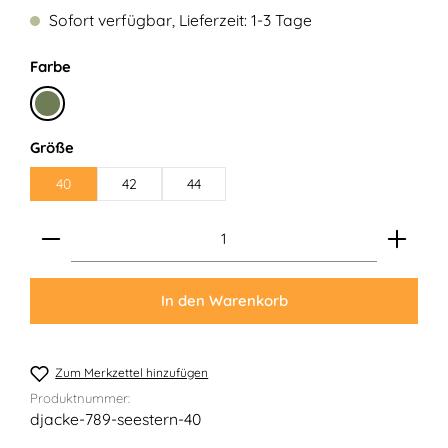
Sofort verfügbar, Lieferzeit: 1-3 Tage
auswählen
Farbe
Moosgrün
auswählen
Größe
40
42
44
Produkt Anzahl: Gib den gewünschten Wert ein ode
In den Warenkorb
Zum Merkzettel hinzufügen
Produktnummer:
djacke-789-seestern-40