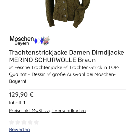
Trachtenstrickjacke Damen Dirndljacke
MERINO SCHURWOLLE Braun
✅ Fesche Trachtenjacke ✅ Trachten-Strick in TOP-
Qualität + Dessin ✅ große Auswahl bei Moschen-
Bayern!
Regulärer Preis:
129,90 €
Inhalt:
1
Preise inkl. MwSt. zzgl. Versandkosten
Durchschnittliche Bewertung von 0 von 5 Sternen
Bewerten