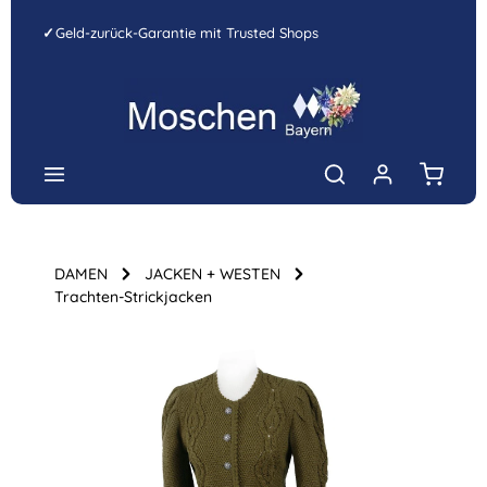
Zum Hauptinhalt springen
✓
Geld-zurück-Garantie mit Trusted Shops
Warenk
DAMEN
JACKEN + WESTEN
Trachten-Strickjacken
Bildergalerie überspringen