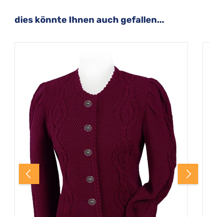
Produktgalerie überspringen
dies könnte Ihnen auch gefallen...