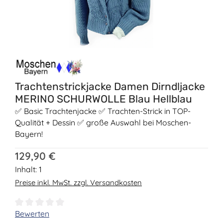
Trachtenstrickjacke Damen Dirndljacke
MERINO SCHURWOLLE Blau Hellblau
✅ Basic Trachtenjacke ✅ Trachten-Strick in TOP-
Qualität + Dessin ✅ große Auswahl bei Moschen-
Bayern!
Regulärer Preis:
129,90 €
Inhalt:
1
Preise inkl. MwSt. zzgl. Versandkosten
Durchschnittliche Bewertung von 0 von 5 Sternen
Bewerten