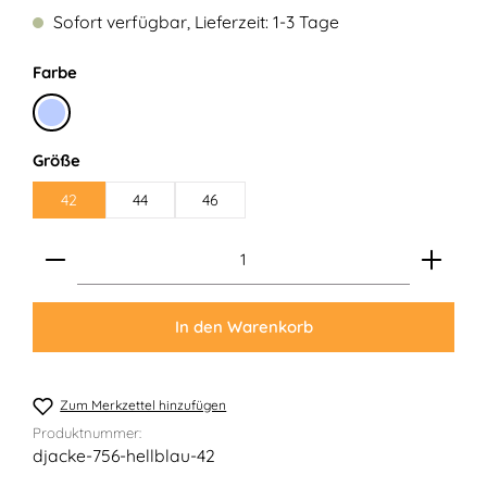
Sofort verfügbar, Lieferzeit: 1-3 Tage
auswählen
Farbe
Hellblau
auswählen
Größe
42
44
46
Produkt Anzahl: Gib den gewünschten Wert ein ode
In den Warenkorb
Zum Merkzettel hinzufügen
Produktnummer:
djacke-756-hellblau-42