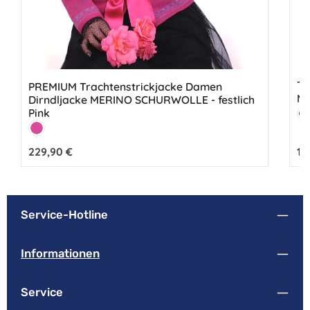
Tr
PREMIUM Trachtenstrickjacke Damen
ME
Dirndljacke MERINO SCHURWOLLE - festlich
Fa
Pink
M
Farbe:
Pink
Regulärer Preis:
229,90 €
Reg
12
Service-Hotline
Informationen
Service