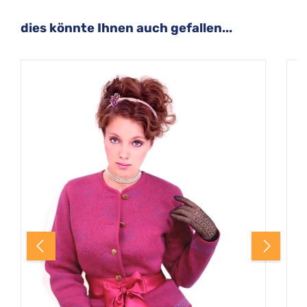
Produktgalerie überspringen
dies könnte Ihnen auch gefallen...