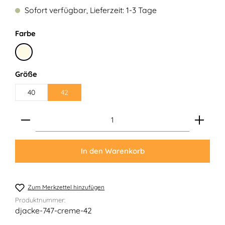
Sofort verfügbar, Lieferzeit: 1-3 Tage
auswählen
Farbe
Creme
auswählen
Größe
40
42
Produkt Anzahl: Gib den gewünschten Wert ein ode
In den Warenkorb
Zum Merkzettel hinzufügen
Produktnummer:
djacke-747-creme-42