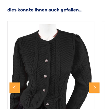
Produktgalerie überspringen
dies könnte Ihnen auch gefallen...