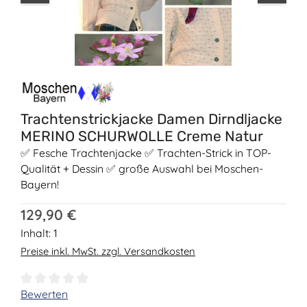
Trachtenstrickjacke Damen Dirndljacke
MERINO SCHURWOLLE Creme Natur
✅ Fesche Trachtenjacke ✅ Trachten-Strick in TOP-
Qualität + Dessin ✅ große Auswahl bei Moschen-
Bayern!
Regulärer Preis:
129,90 €
Inhalt:
1
Preise inkl. MwSt. zzgl. Versandkosten
Durchschnittliche Bewertung von 0 von 5 Sternen
Bewerten