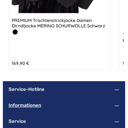
PREMIUM Trachtenstrickjacke Damen
Dirndljacke MERINO SCHURWOLLE Schwarz
Farbe:
Schwarz
Tr
ME
Fa
E
Regulärer Preis:
169,90 €
Reg
12
Service-Hotline
Informationen
Service