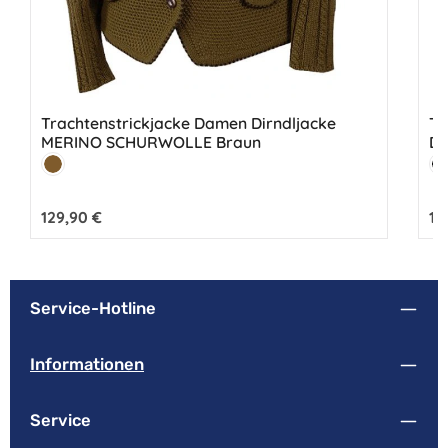
Trachtenstrickjacke Damen Dirndljacke
Tr
MERINO SCHURWOLLE Braun
Di
Farbe:
Fa
Rehbraun
S
Regulärer Preis:
129,90 €
Reg
10
Service-Hotline
Informationen
Service