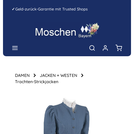
Zum Hauptinhalt springen
✓
Geld-zurück-Garantie mit Trusted Shops
Warenk
DAMEN
JACKEN + WESTEN
Trachten-Strickjacken
Bildergalerie überspringen