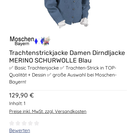
Trachtenstrickjacke Damen Dirndljacke
MERINO SCHURWOLLE Blau
✅ Basic Trachtenjacke ✅ Trachten-Strick in TOP-
Qualität + Dessin ✅ große Auswahl bei Moschen-
Bayern!
Regulärer Preis:
129,90 €
Inhalt:
1
Preise inkl. MwSt. zzgl. Versandkosten
Durchschnittliche Bewertung von 0 von 5 Sternen
Bewerten