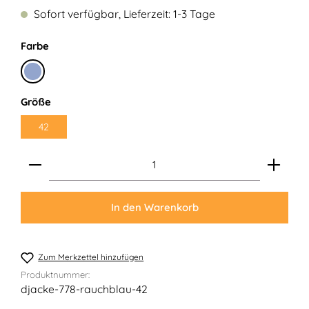
Sofort verfügbar, Lieferzeit: 1-3 Tage
auswählen
Farbe
Rauchblau
auswählen
Größe
42
Produkt Anzahl: Gib den gewünschten Wert ein ode
In den Warenkorb
Zum Merkzettel hinzufügen
Produktnummer:
djacke-778-rauchblau-42