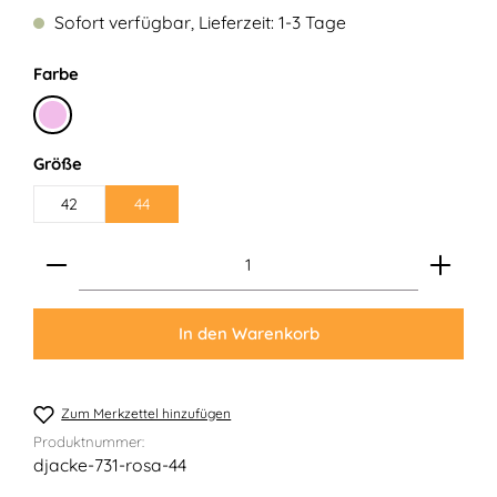
Sofort verfügbar, Lieferzeit: 1-3 Tage
auswählen
Farbe
Rosa
auswählen
Größe
42
44
Produkt Anzahl: Gib den gewünschten Wert ein ode
In den Warenkorb
Zum Merkzettel hinzufügen
Produktnummer:
djacke-731-rosa-44