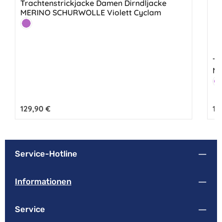
Trachtenstrickjacke Damen Dirndljacke
MERINO SCHURWOLLE Violett Cyclam
Farbe:
Cyclam
Tr
ME
Fa
V
Regulärer Preis:
129,90 €
Reg
12
Service-Hotline
Informationen
Service