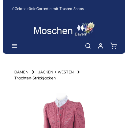
Zum Hauptinhalt springen
✓
Geld-zurück-Garantie mit Trusted Shops
Warenk
DAMEN
JACKEN + WESTEN
Trachten-Strickjacken
Bildergalerie überspringen