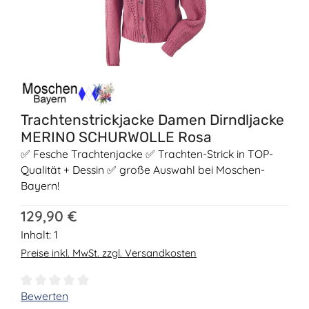
Trachtenstrickjacke Damen Dirndljacke
MERINO SCHURWOLLE Rosa
✅ Fesche Trachtenjacke ✅ Trachten-Strick in TOP-
Qualität + Dessin ✅ große Auswahl bei Moschen-
Bayern!
Regulärer Preis:
129,90 €
Inhalt:
1
Preise inkl. MwSt. zzgl. Versandkosten
Durchschnittliche Bewertung von 0 von 5 Sternen
Bewerten