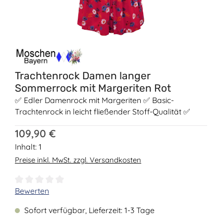
Trachtenrock Damen langer
Sommerrock mit Margeriten Rot
✅ Edler Damenrock mit Margeriten ✅ Basic-
Trachtenrock in leicht fließender Stoff-Qualität ✅
Regulärer Preis:
109,90 €
Inhalt:
1
Preise inkl. MwSt. zzgl. Versandkosten
Durchschnittliche Bewertung von 0 von 5 Sternen
Bewerten
Sofort verfügbar, Lieferzeit: 1-3 Tage