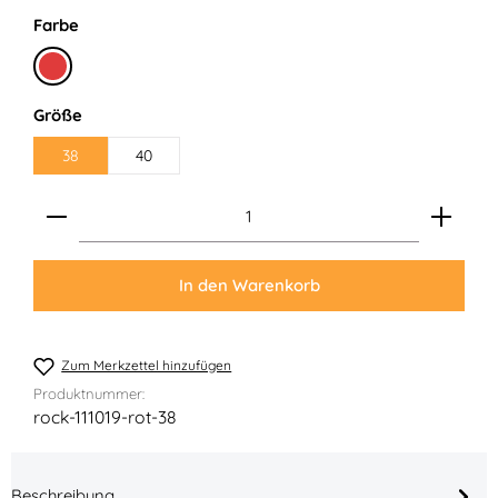
auswählen
Farbe
Rot
auswählen
Größe
38
40
Produkt Anzahl: Gib den gewünschten Wert ein ode
In den Warenkorb
Zum Merkzettel hinzufügen
Produktnummer:
rock-111019-rot-38
Beschreibung