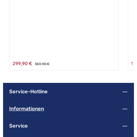
Verkaufspreis:
299,90 €
Ver
14
Regulärer Preis:
369,90 €
Service-Hotline
Informationen
Service