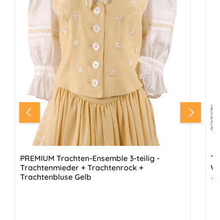
PREMIUM Trachten-Ensemble 3-teilig -
Tr
Trachtenmieder + Trachtenrock +
We
Trachtenbluse Gelb
Fa
G