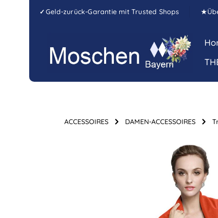
Zum Hauptinhalt springen
Zur Hauptnavigation springen
Geld-zurück-Garantie mit Trusted Shops
Üb
✓
★
Ho
TH
ACCESSOIRES
DAMEN-ACCESSOIRES
T
Bildergalerie überspringen