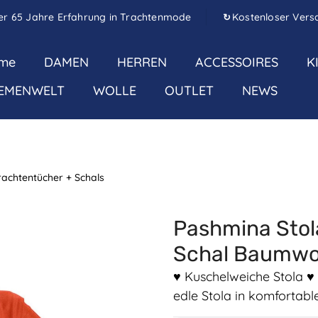
er 65 Jahre Erfahrung in Trachtenmode
Kostenloser Vers
↻
me
DAMEN
HERREN
ACCESSOIRES
K
EMENWELT
WOLLE
OUTLET
NEWS
rachtentücher + Schals
Pashmina Sto
Schal Baumwo
♥ Kuschelweiche Stola ♥ 
edle Stola in komfortab