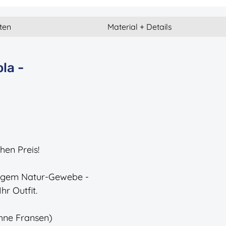
ten
Material + Details
la -
hen Preis!
tigem Natur-Gewebe -
hr Outfit.
hne Fransen)