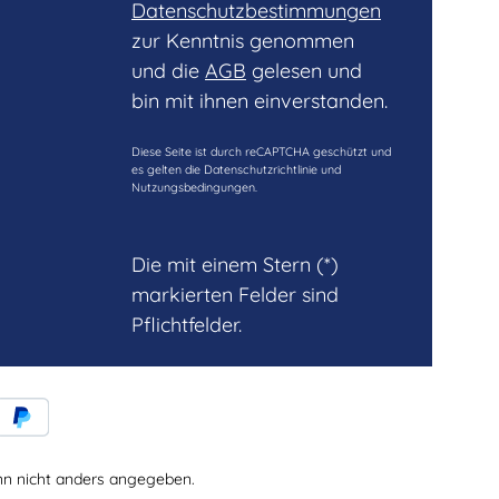
Datenschutzbestimmungen
zur Kenntnis genommen
und die
AGB
gelesen und
bin mit ihnen einverstanden.
Diese Seite ist durch reCAPTCHA geschützt und
es gelten die
Datenschutzrichtlinie
und
Nutzungsbedingungen
.
Die mit einem Stern (*)
markierten Felder sind
Pflichtfelder.
 nicht anders angegeben.