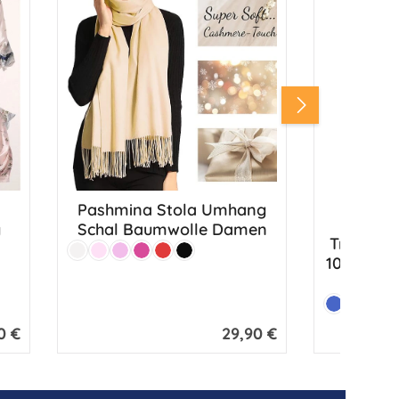
Pashmina Stola Umhang
Schal Baumwolle Damen
g
Trachten
Farbe:
Weiß
Hellrosa
Rosa
Pink
Rot
Schwarz
100% Sei
Farbe:
Blau
0 €
29,90 €
er Preis:
Regulärer Preis: