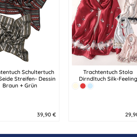
tentuch Schultertuch
Trachtentuch Stola
eide Streifen- Dessin
Dirndltuch Silk-Feelin
Braun + Grün
Farbe:
Creme
Rot
Eisblau
nne
39,90 €
29,9
Regulärer Preis:
Regulär