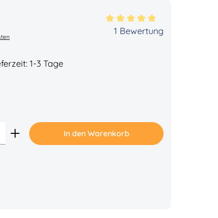
ertung von 5 von 5 Sternen
1 Bewertung
sten
ferzeit: 1-3 Tage
Gib den gewünschten Wert ein oder benu
In den Warenkorb