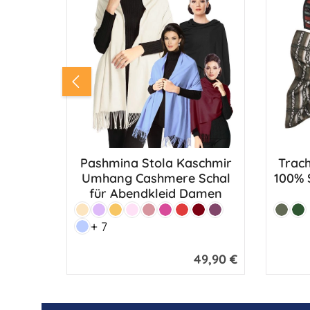
Pashmina Stola Kaschmir
Trach
Umhang Cashmere Schal
100% S
für Abendkleid Damen
Farbe:
Farbe:
Puder
Flieder
Apricot
Hellrosa
Altrosa
Pink
Rot
Bordeaux
Beere
Oliv
Ta
+ 7
Hellblau
49,90 €
Regulärer Preis: