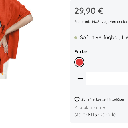
Regulärer Preis:
29,90 €
Durchschnittliche Bew
Preise inkl. MwSt. zzgl. Versandko
Sofort verfügbar, Lie
auswählen
Farbe
Rot
Produkt Anzahl: 
Zum Merkzettel hinzufügen
Produktnummer:
stola-8119-koralle