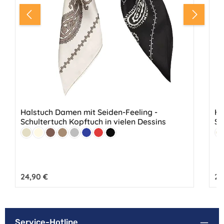
Halstuch Damen mit Seiden-Feeling -
Ha
Schultertuch Kopftuch in vielen Dessins
Sc
Farbe:
Fa
Beige
Creme
Braun
Hellbraun
Grau
Marine
Rot
Schwarz
B
Regulärer Preis:
24,90 €
Reg
24
Service-Hotline