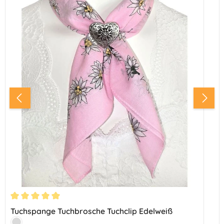
Durchschnittliche Bewertung von 5 von 5 Sternen
Tuchspange Tuchbrosche Tuchclip Edelweiß
Farbe: