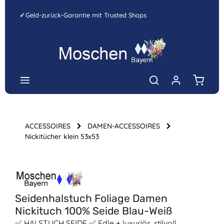
Zum Hauptinhalt springen
✓
Geld-zurück-Garantie mit Trusted Shops
Warenk
ACCESSOIRES
DAMEN-ACCESSOIRES
Nickitücher klein 53x53
Bildergalerie überspringen
Seidenhalstuch Foliage Damen
Nickituch 100% Seide Blau-Weiß
✅ HALSTUCH SEIDE ✅ Edle + luxuriös, stilvoll