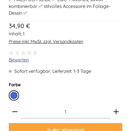
kombinierbar ✅ stilvolles Accessoire im Foliage-
Dessin ✅
Regulärer Preis:
34,90 €
Inhalt:
1
Preise inkl. MwSt. zzgl. Versandkosten
Durchschnittliche Bewertung von 0 von 5 Sternen
Bewerten
Sofort verfügbar, Lieferzeit: 1-3 Tage
auswählen
Farbe
Blau
Produkt Anzahl: Gib den gewünschten Wert ein ode
In den Warenkorb