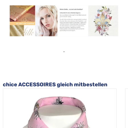
-
Produktgalerie überspringen
chice ACCESSOIRES gleich mitbestellen