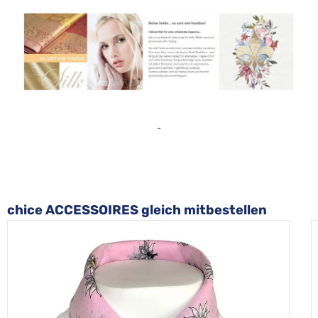
-
Produktgalerie überspringen
chice ACCESSOIRES gleich mitbestellen