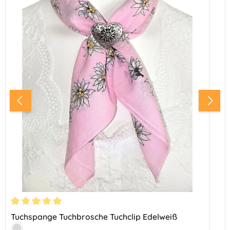
Durchschnittliche Bewertung von 5 von 5 Sternen
Tuchspange Tuchbrosche Tuchclip Edelweiß
Farbe: