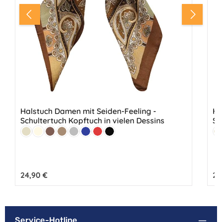
Halstuch Damen mit Seiden-Feeling -
Ha
Schultertuch Kopftuch in vielen Dessins
Sc
Farbe:
Fa
Beige
Creme
Braun
Hellbraun
Grau
Marine
Rot
Schwarz
B
Regulärer Preis:
24,90 €
Reg
24
Service-Hotline