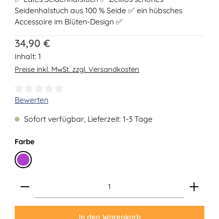
Seidenhalstuch aus 100 % Seide ✅ ein hübsches
Accessoire im Blüten-Design ✅
Regulärer Preis:
34,90 €
Inhalt:
1
Preise inkl. MwSt. zzgl. Versandkosten
Durchschnittliche Bewertung von 0 von 5 Sternen
Bewerten
Sofort verfügbar, Lieferzeit: 1-3 Tage
auswählen
Farbe
Violett
Produkt Anzahl: Gib den gewünschten Wert ein ode
In den Warenkorb