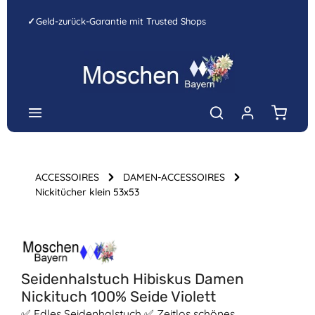
Zum Hauptinhalt springen
✓
Geld-zurück-Garantie mit Trusted Shops
Warenk
ACCESSOIRES
DAMEN-ACCESSOIRES
Nickitücher klein 53x53
Bildergalerie überspringen
Seidenhalstuch Hibiskus Damen
Nickituch 100% Seide Violett
✅ Edles Seidenhalstuch ✅ Zeitlos schönes