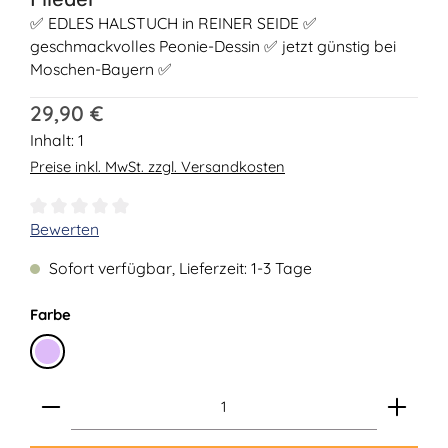
✅ EDLES HALSTUCH in REINER SEIDE ✅
geschmackvolles Peonie-Dessin ✅ jetzt günstig bei
Moschen-Bayern ✅
Regulärer Preis:
29,90 €
Inhalt:
1
Preise inkl. MwSt. zzgl. Versandkosten
Durchschnittliche Bewertung von 0 von 5 Sternen
Bewerten
Sofort verfügbar, Lieferzeit: 1-3 Tage
auswählen
Farbe
Flieder
Produkt Anzahl: Gib den gewünschten Wert ein ode