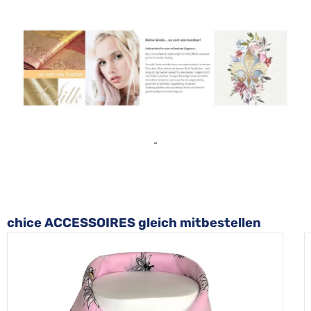
-
Produktgalerie überspringen
chice ACCESSOIRES gleich mitbestellen