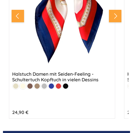
Halstuch Damen mit Seiden-Feeling -
Ha
Schultertuch Kopftuch in vielen Dessins
Sc
Farbe:
Fa
Beige
Creme
Braun
Hellbraun
Grau
Marine
Rot
Schwarz
B
Regulärer Preis:
24,90 €
Reg
24