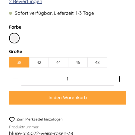
Durchschnittliche Bewertung von 5 von 5 Sternen
2 Bewertungen
Sofort verfügbar, Lieferzeit: 1-3 Tage
auswählen
Farbe
Weiß
auswählen
Größe
38
42
44
46
48
Produkt Anzahl: Gib den gewünschten Wert ein ode
In den Warenkorb
Zum Merkzettel hinzufügen
Produktnummer:
bluse-555022-weiss-rosen-38