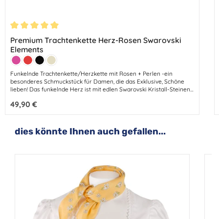
Durchschnittliche Bewertung von 5 von 5 Sternen
Premium Trachtenkette Herz-Rosen Swarovski
Elements
Farbe:
Pink
Rot
Schwarz
Beige
Funkelnde Trachtenkette/Herzkette mit Rosen + Perlen -ein
besonderes Schmuckstück für Damen, die das Exklusive, Schöne
lieben! Das funkelnde Herz ist mit edlen Swarovski Kristall-Steinen
besetzt, die wundervoll glitzern.Zusätzlich schmücken edle Metall-
Regulärer Preis:
49,90 €
Rosen und Perlen das traumhafte Collier. Eine unglaublich schöne
und edle Trachtenkette zum Dirndl oder ihrem Trachten-Outfit.
Ketten-Länge 40 cm + 5 cm VerlängerungHerz-Größe 2,3 x 2,5
cmFarben: Pink - Schwarz - Dunkelrot - Beige/KupferPerlen +
Produktgalerie überspringen
dies könnte Ihnen auch gefallen...
Kristall SwarovskiSpitzenqualität "Made in Germany"