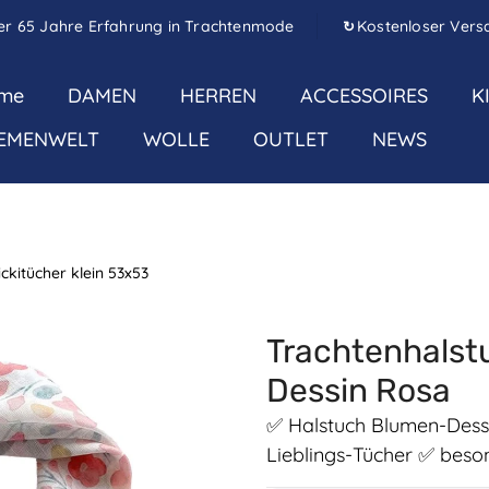
er 65 Jahre Erfahrung in Trachtenmode
Kostenloser Vers
↻
me
DAMEN
HERREN
ACCESSOIRES
K
EMENWELT
WOLLE
OUTLET
NEWS
ickitücher klein 53x53
Trachtenhalstu
Dessin Rosa
✅ Halstuch Blumen-Dess
Lieblings-Tücher ✅ beso