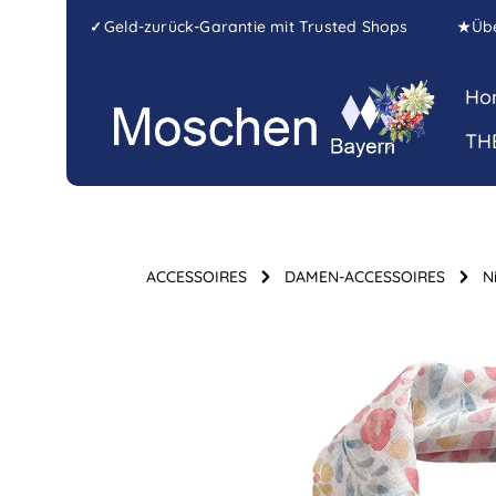
Zum Hauptinhalt springen
Zur Hauptnavigation springen
Geld-zurück-Garantie mit Trusted Shops
Üb
✓
★
Ho
TH
ACCESSOIRES
DAMEN-ACCESSOIRES
N
Bildergalerie überspringen