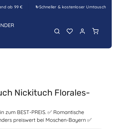
and ab 99 €
Schneller & kostenloser Umtausch
↻
INDER
Warenkorb enth
ch Nickituch Florales-
in zum BEST-PREIS. ✅ Romantische
nders preiswert bei Moschen-Bayern ✅