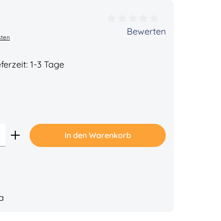
ertung von 0 von 5 Sternen
Bewerten
sten
ferzeit: 1-3 Tage
Gib den gewünschten Wert ein oder benu
In den Warenkorb
a