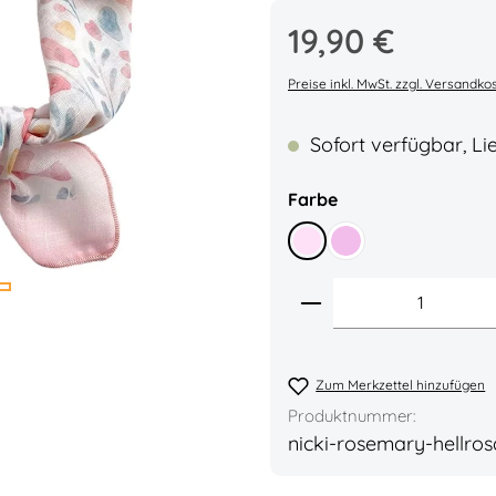
Regulärer Preis:
19,90 €
Durchschnittliche Bew
Preise inkl. MwSt. zzgl. Versandko
Sofort verfügbar, Lie
auswählen
Farbe
Hellrosa
Rosa
Produkt Anzahl: 
Zum Merkzettel hinzufügen
Produktnummer:
nicki-rosemary-hellros