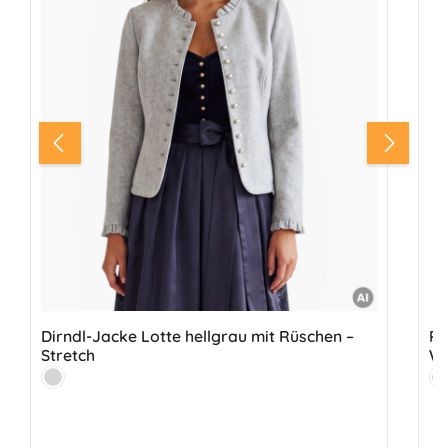
Dirndl-Jacke Lotte hellgrau mit Rüschen –
PR
Stretch
Farbe:
Fa
Hellgrau
H