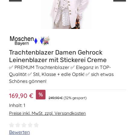
Trachtenblazer Damen Gehrock
Leinenblazer mit Stickerei Creme
✅ PREMUM Trachtenblazer ✅ Eleganz in TOP-
Qualität ✅ Stil, Klasse + edle Optik! ✅ sich etwas
Schönes gönnen!
Verkaufspreis:
%
169,90 €
Regulärer Preis:
249,90 €
(32% gespart)
Inhalt:
1
Preise inkl. MwSt. zzgl. Versandkosten
Durchschnittliche Bewertung von 0 von 5 Sternen
Bewerten