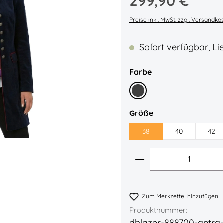
299,90 €
Durchschnittliche Bew
Preise inkl. MwSt. zzgl. Versandko
Sofort verfügbar, Lie
auswählen
Farbe
Anthrazit
auswählen
Größe
38
40
42
Produkt Anzahl: 
Zum Merkzettel hinzufügen
Produktnummer:
dblazer-888700-antra