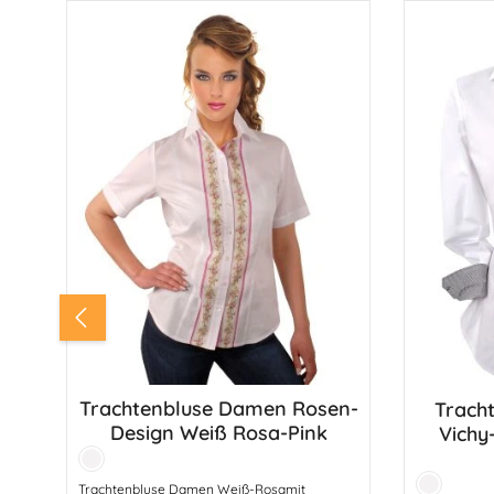
Produktgalerie überspringen
Trachtenbluse Damen Rosen-
Trach
Produkt Anzahl: Gib den gewünsc
Produ
Design Weiß Rosa-Pink
Vichy-K
Farbe:
Weiß
Farbe:
Trachtenbluse Damen Weiß-Rosamit
Weiß