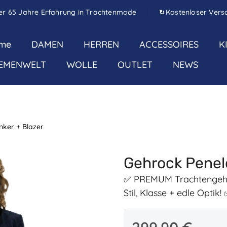
er 65 Jahre Erfahrung in Trachtenmode
Kostenloser Vers
↻
me
DAMEN
HERREN
ACCESSOIRES
K
EMENWELT
WOLLE
OUTLET
NEWS
nker + Blazer
Gehrock Pene
✅ PREMUM Trachtengehro
Stil, Klasse + edle Optik
Regulärer Preis: