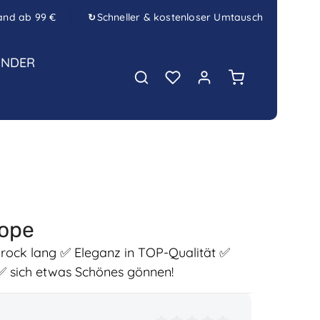
and ab 99 €
Schneller & kostenloser Umtausch
↻
INDER
Warenkorb enth
lope
ck lang ✅ Eleganz in TOP-Qualität ✅
! ✅ sich etwas Schönes gönnen!