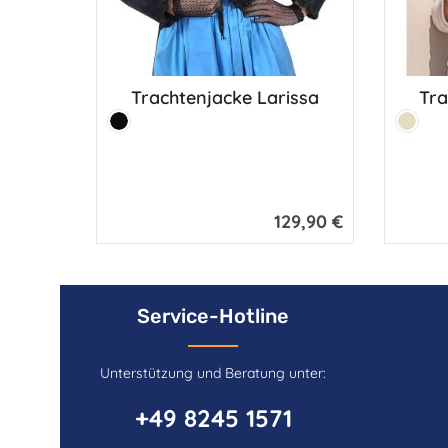
Trachtenjacke Larissa
Tra
Farbe:
Farbe:
Schwarz
Beige
129,90 €
Regulärer Preis:
Service-Hotline
Unterstützung und Beratung unter:
+49 8245 1571