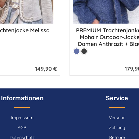
chtenjacke Melissa
PREMIUM Trachtenjank
Produkt Anzahl: G
Mohair Outdoor-Jack
Damen Anthrazit + Bla
Farbe:
Mittelblau
Anthrazit
149,90 €
179,9
Regulärer Preis:
Reguläre
Informationen
Service
Impressum
Versand
AGB
Zahlung
Datenschutz
Retoure