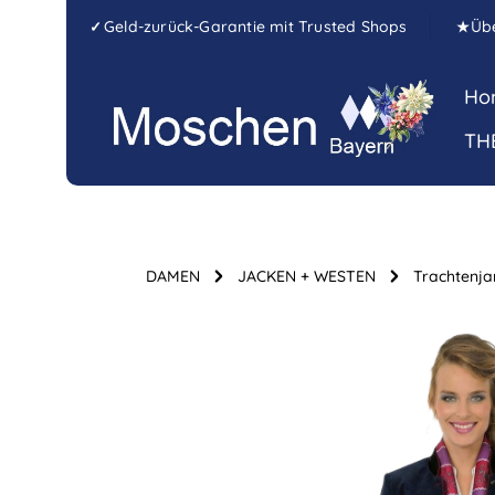
Zum Hauptinhalt springen
Zur Hauptnavigation springen
Geld-zurück-Garantie mit Trusted Shops
Üb
✓
★
Ho
TH
DAMEN
JACKEN + WESTEN
Trachtenja
Bildergalerie überspringen