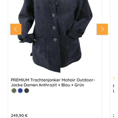
PREMIUM Trachtenjanker Mohair Outdoor-
Du
Jacke Damen Anthrazit + Blau + Grün
PR
Farbe:
Le
Lodengrün
Marine
Anthrazit
Regulärer Preis:
249,90 €
Reg
25