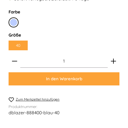
auswählen
Farbe
Hellblau
auswählen
Größe
40
Produkt Anzahl: Gib den gewünschten Wert ein ode
In den Warenkorb
Zum Merkzettel hinzufügen
Produktnummer:
dblazer-888400-blau-40