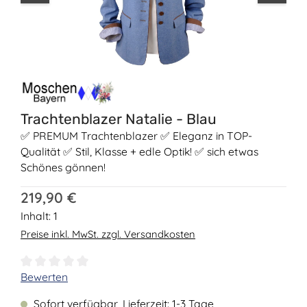
Trachtenblazer Natalie - Blau
✅ PREMUM Trachtenblazer ✅ Eleganz in TOP-
Qualität ✅ Stil, Klasse + edle Optik! ✅ sich etwas
Schönes gönnen!
Regulärer Preis:
219,90 €
Inhalt:
1
Preise inkl. MwSt. zzgl. Versandkosten
Durchschnittliche Bewertung von 0 von 5 Sternen
Bewerten
Sofort verfügbar, Lieferzeit: 1-3 Tage