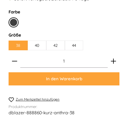
auswählen
Farbe
Anthrazit
auswählen
Größe
38
40
42
44
Produkt Anzahl: Gib den gewünschten Wert ein ode
In den Warenkorb
Zum Merkzettel hinzufügen
Produktnummer:
dblazer-888860-kurz-anthra-38