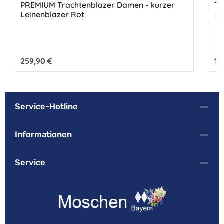
Durchschnittliche Bewertung von 5 von 5 Sternen
Du
PREMIUM Trachtenblazer Damen - kurzer
Tr
Leinenblazer Rot
Fa
S
Regulärer Preis:
259,90 €
Reg
12
Service-Hotline
Informationen
Service