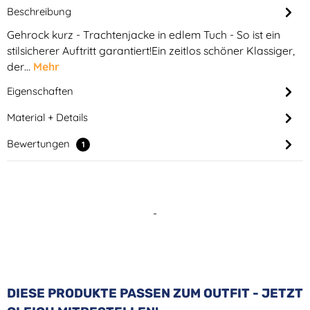
Beschreibung
Gehrock kurz - Trachtenjacke in edlem Tuch - So ist ein
stilsicherer Auftritt garantiert!Ein zeitlos schöner Klassiger,
der…
Mehr
Eigenschaften
Material + Details
Bewertungen
1
-
Produktgalerie überspringen
DIESE PRODUKTE PASSEN ZUM OUTFIT - JETZT