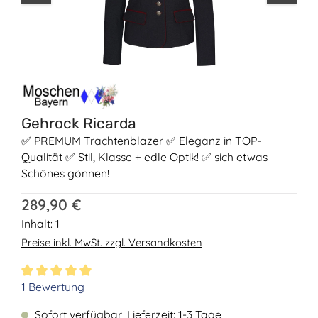
Gehrock Ricarda
✅ PREMUM Trachtenblazer ✅ Eleganz in TOP-
Qualität ✅ Stil, Klasse + edle Optik! ✅ sich etwas
Schönes gönnen!
Regulärer Preis:
289,90 €
Inhalt:
1
Preise inkl. MwSt. zzgl. Versandkosten
Durchschnittliche Bewertung von 5 von 5 Sternen
1 Bewertung
Sofort verfügbar, Lieferzeit: 1-3 Tage