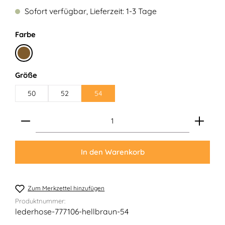
Sofort verfügbar, Lieferzeit: 1-3 Tage
auswählen
Farbe
Rehbraun
auswählen
Größe
50
52
54
Produkt Anzahl: Gib den gewünschten Wert ein ode
In den Warenkorb
Zum Merkzettel hinzufügen
Produktnummer:
lederhose-777106-hellbraun-54