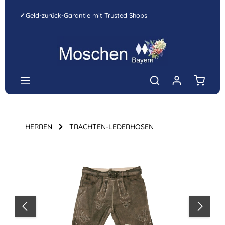
Zum Hauptinhalt springen
✓
Geld-zurück-Garantie mit Trusted Shops
Warenk
HERREN
TRACHTEN-LEDERHOSEN
Bildergalerie überspringen