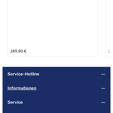
Regulärer Preis:
289,90 €
Reg
25
Service-Hotline
Informationen
Service