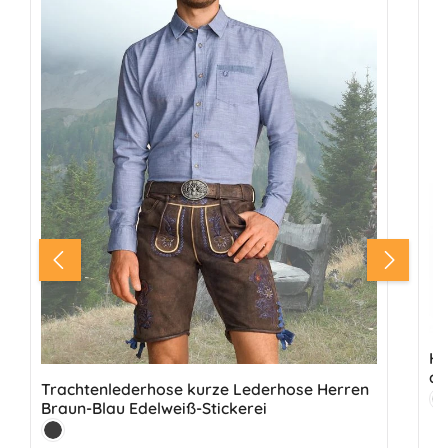
He
au
Trachtenlederhose kurze Lederhose Herren
Fa
Braun-Blau Edelweiß-Stickerei
H
Farbe:
Antik