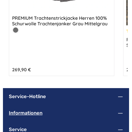
PREMIUM Trachtenstrickjacke Herren 100%
Schurwolle Trachtenjanker Grau Mittelgrau
Farbe:
Mittelgrau
Du
PR
Sc
Regulärer Preis:
269,90 €
Reg
26
Service-Hotline
Informationen
Service