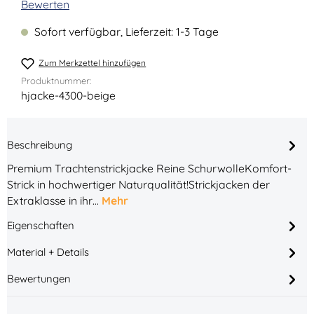
Durchschnittliche Bewertung von 0 von 5 Sternen
Bewerten
Sofort verfügbar, Lieferzeit: 1-3 Tage
Zum Merkzettel hinzufügen
Produktnummer:
hjacke-4300-beige
Beschreibung
Premium Trachtenstrickjacke Reine SchurwolleKomfort-
Strick in hochwertiger Naturqualität!Strickjacken der
Extraklasse in ihr…
Mehr
Eigenschaften
Material + Details
Bewertungen