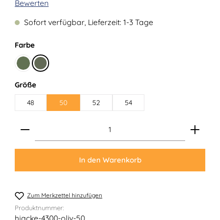
Durchschnittliche Bewertung von 0 von 5 Sternen
Bewerten
Sofort verfügbar, Lieferzeit: 1-3 Tage
auswählen
Farbe
Lodengrün
Oliv
auswählen
Größe
48
50
52
54
Produkt Anzahl: Gib den gewünschten Wert ein ode
In den Warenkorb
Zum Merkzettel hinzufügen
Produktnummer:
hjacke-4300-oliv-50