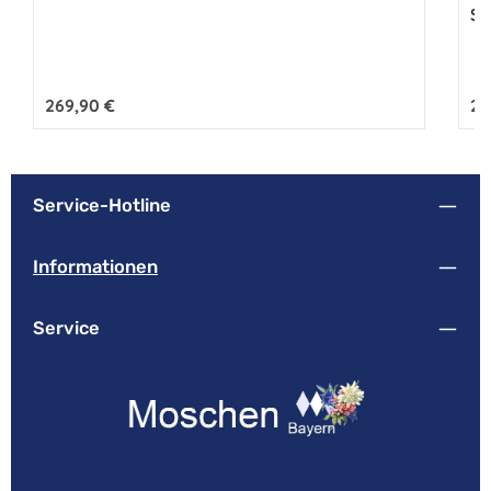
Sc
Regulärer Preis:
269,90 €
Reg
26
Service-Hotline
Informationen
Service