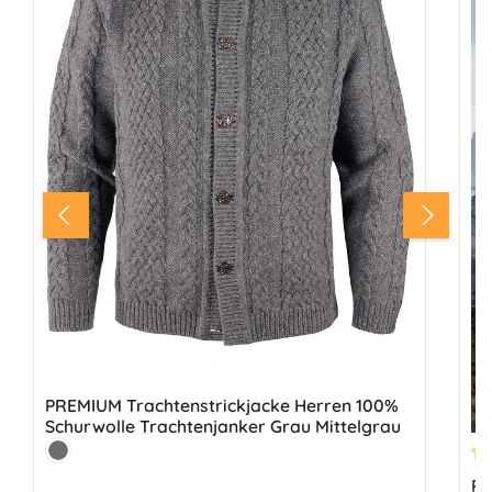
PREMIUM Trachtenstrickjacke Herren 100%
Schurwolle Trachtenjanker Grau Mittelgrau
Farbe:
Mittelgrau
Du
PR