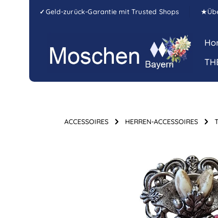
Zum Hauptinhalt springen
Zur Hauptnavigation springen
Geld-zurück-Garantie mit Trusted Shops
Üb
✓
★
Ho
TH
ACCESSOIRES
HERREN-ACCESSOIRES
Bildergalerie überspringen