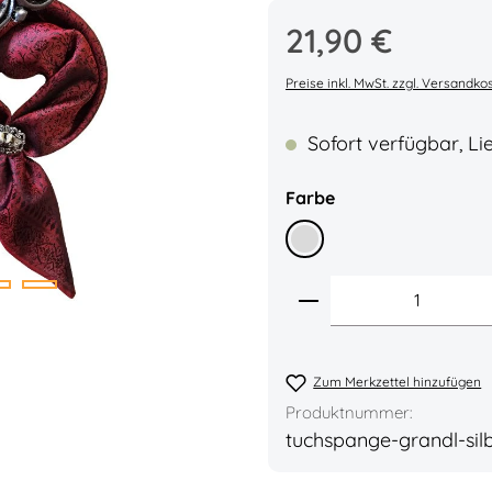
Regulärer Preis:
21,90 €
Durchschnittliche Bew
Preise inkl. MwSt. zzgl. Versandko
Sofort verfügbar, Lie
auswählen
Farbe
Silber
Produkt Anzahl: 
Zum Merkzettel hinzufügen
Produktnummer:
tuchspange-grandl-sil