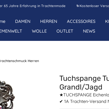
er 65 Jahre Erfahrung in Trachtenmode
Kostenloser Vers
↻
me
DAMEN
HERREN
ACCESSOIRES
K
EMENWELT
WOLLE
OUTLET
NEWS
Trachtenschmuck Herren
Tuchspange Tu
Grandl/Jagd
★TUCHSPANGE Eichenlau
✔ 1A Trachten-Versand 