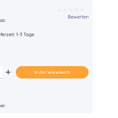
ertung von 0 von 5 Sternen
Bewerten
sten
ferzeit: 1-3 Tage
Gib den gewünschten Wert ein oder benu
In den Warenkorb
ber