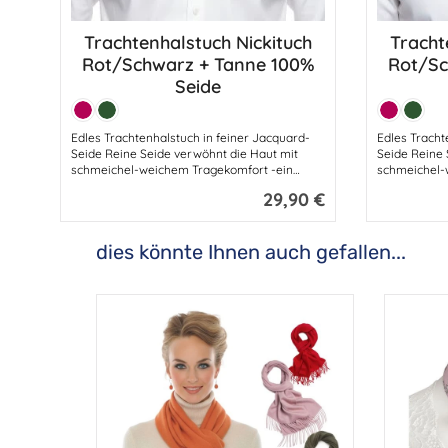
Trachtenhalstuch Nickituch
Tracht
Produkt Anzahl: Gib den gewünsc
Produ
Rot/Schwarz + Tanne 100%
Rot/Sc
Seide
Farbe:
Farbe:
Karminrot
Tanne
Karminrot
Tanne
Edles Trachtenhalstuch in feiner Jacquard-
Edles Tracht
Seide Reine Seide verwöhnt die Haut mit
Seide Reine 
schmeichel-weichem Tragekomfort -ein
schmeichel-
erstklassiges, geschmackvolles Trachten-
erstklassige
29,90 €
Regulärer Preis:
Seidentuch, welches sehr vielseitig
Seidentuch, 
einsetzbar ist -Design in dezentem Blüten-
einsetzbar i
JacquardAbmessungen: 50 cm - Breite 50
JacquardAbmessu
dies könnte Ihnen auch gefallen...
cm100% SeideFarben: Dunkelrot +
cm100% Seid
Produktgalerie überspringen
Tanne/Schwarz
Tanne/Schw