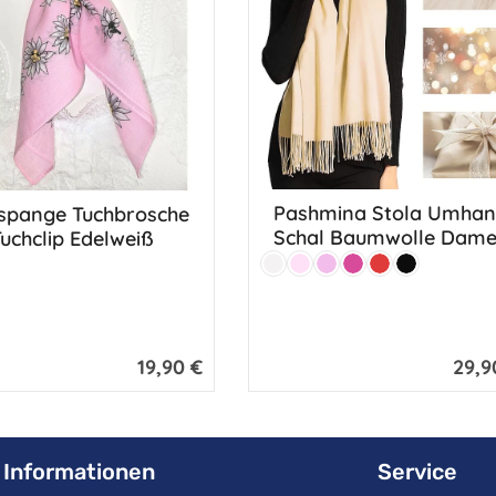
Pashmina Stola Umha
spange Tuchbrosche
nschten Wert ein oder benutze die Scha
Schal Baumwolle Dam
uchclip Edelweiß
Farbe:
Weiß
Hellrosa
Rosa
Pink
Rot
Schwarz
19,90 €
29,9
Regulärer Preis:
Regulär
Informationen
Service