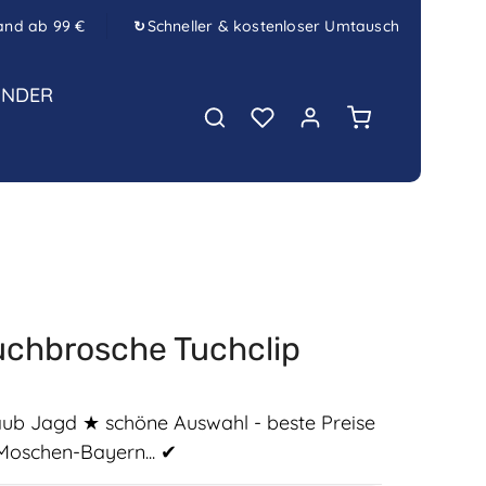
and ab 99 €
Schneller & kostenloser Umtausch
↻
INDER
Warenkorb enth
chbrosche Tuchclip
b Jagd ★ schöne Auswahl - beste Preise
Moschen-Bayern... ✔