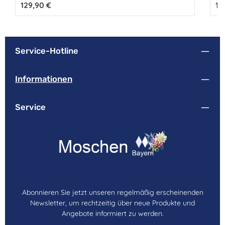
Beste!Diese feminine Trachtenjacke ist ein unverzichtbares
Regulärer Preis:
129,90 €
Reg
16
Kla
Edel-Basic und eine charmante Begleiterin zum Dirndl.
Bes
Ede
Service-Hotline
Informationen
Service
Abonnieren Sie jetzt unseren regelmäßig erscheinenden
Newsletter, um rechtzeitig über neue Produkte und
Angebote informiert zu werden.